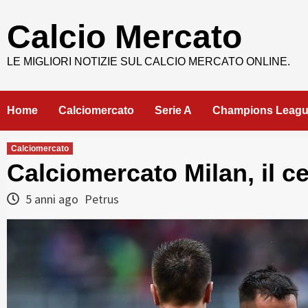
Skip
to
Calcio Mercato
content
LE MIGLIORI NOTIZIE SUL CALCIO MERCATO ONLINE.
Home
Calciomercato
Serie A
Champions Leag
Calciomercato
Calciomercato Milan, il c
5 anni ago
Petrus