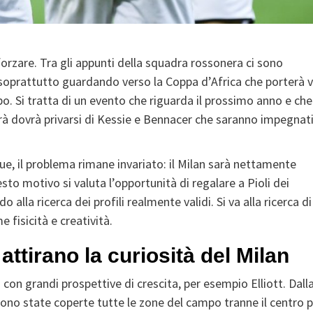
forzare. Tra gli appunti della squadra rossonera ci sono
oprattutto guardando verso la Coppa d’Africa che porterà v
po. Si tratta di un evento che riguarda il prossimo anno e che
derà dovrà privarsi di Kessie e Bennacer che saranno impegnat
ue, il problema rimane invariato: il Milan sarà nettamente
to motivo si valuta l’opportunità di regalare a Pioli dei
 alla ricerca dei profili realmente validi. Si va alla ricerca di
 fisicità e creatività.
attirano la curiosità del Milan
 con grandi prospettive di crescita, per esempio Elliott. Dall
Sono state coperte tutte le zone del campo tranne il centro 