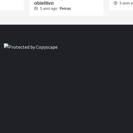
obiettivo
5 anni 
5 anni ago
Petrus