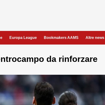
ue
Europa League
Bookmakers AAMS
Altre news
entrocampo da rinforzare