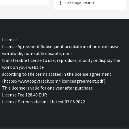
5 anni ago
Petrus
License:
License Agreement Subsequent acquisition of non-exclusive,
worldwide, non-sublicensable, non-
transferable license to use, reproduce, modify or display the
work on your website
according to the terms stated in the license agreement
(https://www.copytrack.com/licenceagreement.pdf).
This license is valid for one year after purchase.
License Fee 128.40 EUR
License Period valid until latest 07.05.2022