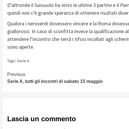
D’altronde il Sassuolo ha vinto le ultime 3 partite e il Pa
quindi non c’è grande speranza di ottenere risultati diver
Qualora i neroverdi dovessero vincere e la Roma dovesse 
giallorossi. In caso di sconfitta invece la qualificazion
attendere l’incontro che terrà i tifosi incollati agli sch
sono aperte.
Tags:
Serie A
Continue
Previous
Serie A, tutti gli incontri di sabato 15 maggio
Reading
Lascia un commento