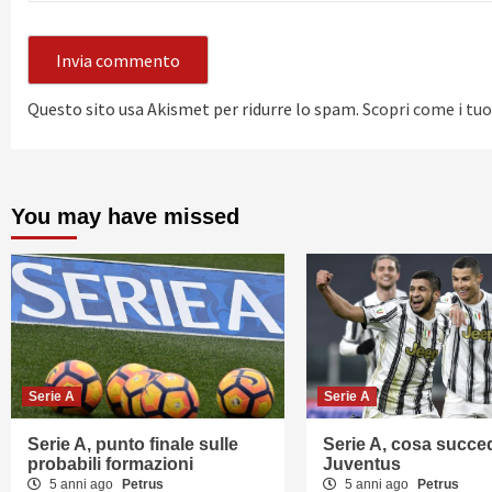
Questo sito usa Akismet per ridurre lo spam.
Scopri come i tuo
You may have missed
Serie A
Serie A
Serie A, punto finale sulle
Serie A, cosa succed
probabili formazioni
Juventus
5 anni ago
Petrus
5 anni ago
Petrus