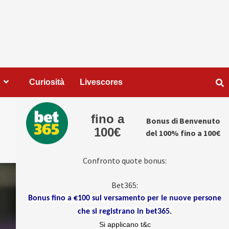
Curiosità
Livescores
fino a
Bonus di Benvenuto
100€
del 100% fino a 100€
Confronto quote bonus:
Bet365:
Bonus fino a €100 sul versamento per le nuove persone
che si registrano in bet365.
Si applicano t&c