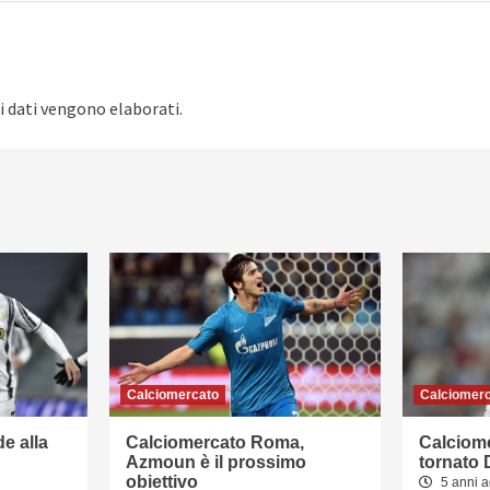
i dati vengono elaborati
.
Calciomercato
Calciomer
e alla
Calciomercato Roma,
Calciom
Azmoun è il prossimo
tornato 
obiettivo
5 anni 