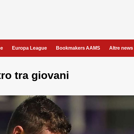
ue
Europa League
Bookmakers AAMS
Altre news
ro tra giovani