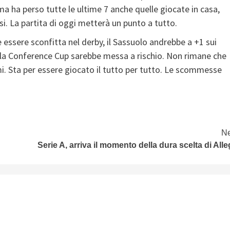
rma ha perso tutte le ultime 7 anche quelle giocate in casa,
si. La partita di oggi metterà un punto a tutto.
essere sconfitta nel derby, il Sassuolo andrebbe a +1 sui
e alla Conference Cup sarebbe messa a rischio. Non rimane che
ermi. Sta per essere giocato il tutto per tutto. Le scommesse
Ne
Serie A, arriva il momento della dura scelta di Alle