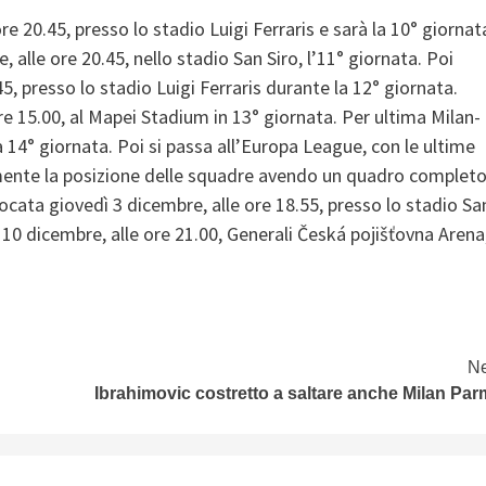
 20.45, presso lo stadio Luigi Ferraris e sarà la 10° giornat
alle ore 20.45, nello stadio San Siro, l’11° giornata. Poi
, presso lo stadio Luigi Ferraris durante la 12° giornata.
e 15.00, al Mapei Stadium in 13° giornata. Per ultima Milan-
a 14° giornata. Poi si passa all’Europa League, con le ultime
nalmente la posizione delle squadre avendo un quadro completo
iocata giovedì 3 dicembre, alle ore 18.55, presso lo stadio Sa
 10 dicembre, alle ore 21.00, Generali Česká pojišťovna Arena
Ne
Ibrahimovic costretto a saltare anche Milan Pa