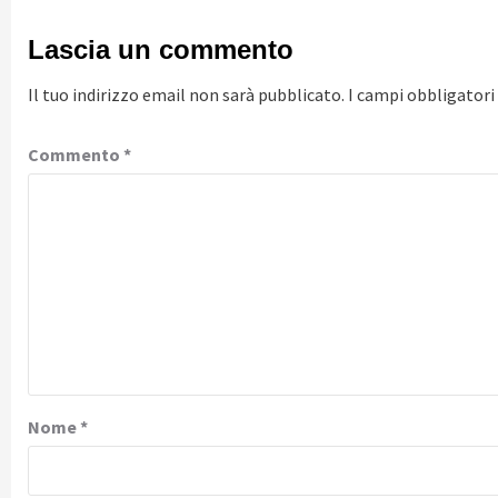
Lascia un commento
Il tuo indirizzo email non sarà pubblicato.
I campi obbligator
Commento
*
Nome
*