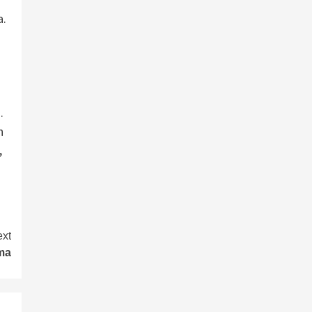
a.
.
n
,
xt
rma