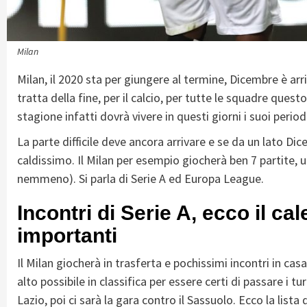
Milan
Milan, il 2020 sta per giungere al termine, Dicembre è arri
tratta della fine, per il calcio, per tutte le squadre questo
stagione infatti dovrà vivere in questi giorni i suoi periodi
La parte difficile deve ancora arrivare e se da un lato Dic
caldissimo. Il Milan per esempio giocherà ben 7 partite, u
nemmeno). Si parla di Serie A ed Europa League.
Incontri di Serie A, ecco il ca
importanti
Il Milan giocherà in trasferta e pochissimi incontri in casa
alto possibile in classifica per essere certi di passare i 
Lazio, poi ci sarà la gara contro il Sassuolo. Ecco la lista d