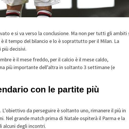
vato e si va verso la conclusione. Ma non per tutti gli ambiti 
 è il tempo del bilancio e lo è soprattutto per il Milan. La
 più decisivi.
embre è il mese freddo, per il calcio è il mese caldo,
na più importante dell’altra in soltanto 3 settimane (e
lendario con le partite più
. L’obiettivo da perseguire è soltanto uno, rimanere il più in
turni. Nel grande match prima di Natale ospiterà il Parma e la
i alcuni degli incontri.