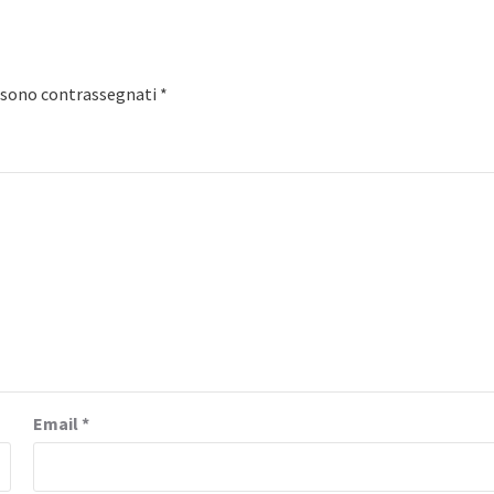
i sono contrassegnati
*
Email
*