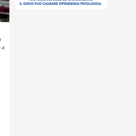
o
o a