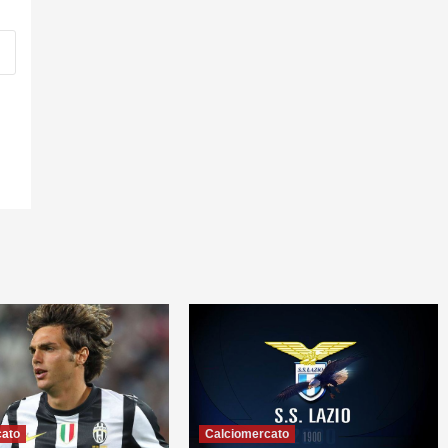
cato
Calciomercato