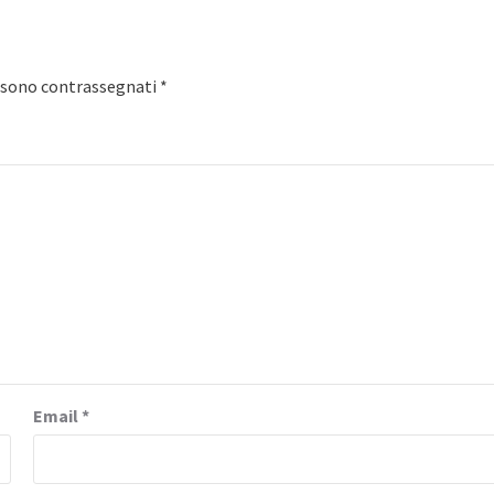
i sono contrassegnati
*
Email
*