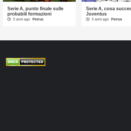
Serie A, punto finale sulle
Serie A, cosa succed
probabili formazioni
Juventus
5 anni ago
Petrus
5 anni ago
Petrus