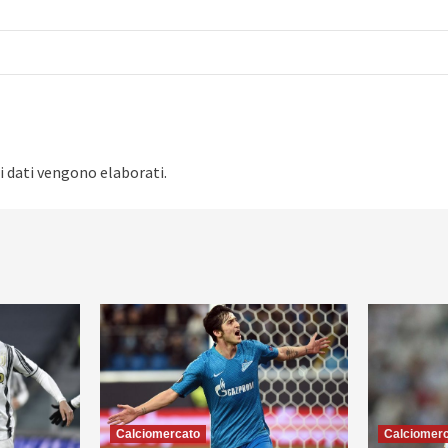
i dati vengono elaborati
.
Calciomercato
Calciomer