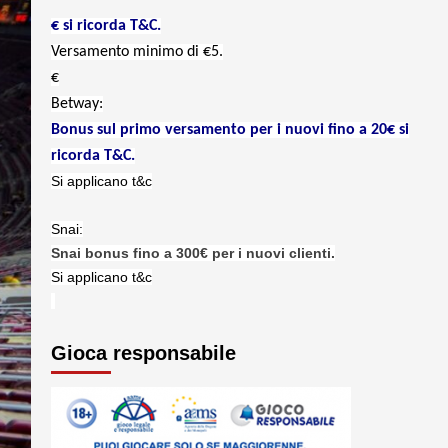
€ si ricorda T&C.
Versamento minimo di €5.
€
Betway:
Bonus sul primo versamento per i nuovi fino a 20€ si
ricorda T&C.
Si applicano t&c
Snai:
Snai bonus fino a 300€ per i nuovi clienti.
Si applicano t&c
Gioca responsabile