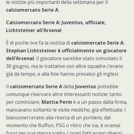
le notizie più importanti della settimana per il
calciomercato Serie A
.
Calciomercato Serie A: Juventus, ufficiale,
Lichtsteiner all’Arsenal
È di poche ore fa la notizia di
calciomercato Serie A
:
Stephan Lichtsteiner
è ufficialmente un giocatore
dell’Arsenal
. Il giocatore sarebbe stato svincolato il
30 giugno, ma le trattative con altre squadre c’erano
già da tempo, e alla fine hanno prevalso gli inglesi.
Il
calciomercato Serie A
della
Juventus
potrebbe
comunque riservare altre interessanti notizie: tanto
per cominciare,
Mattia Perin
è a un passo dalla firma,
mancavano soltanto le visite mediche, già effettuate. I
bianconeri erano alla ricerca di un portiere, dal
momento che Buffon, PSG o ritiro che sia, è oramai
fuori per sua stessa scelta. I nomi fatti erano diversi,