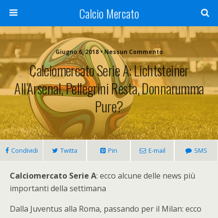
Calcio Mercato
Giugno 6, 2018 • Nessun Commento
Calciomercato Serie A: Lichtsteiner
All’Arsenal, Pellegrini Resta, Donnarumma
Pure?
Condividi
Twitta
Pin
E-mail
SMS
Calciomercato Serie A
: ecco alcune delle news più
importanti della settimana
Dalla Juventus alla Roma, passando per il Milan: ecco