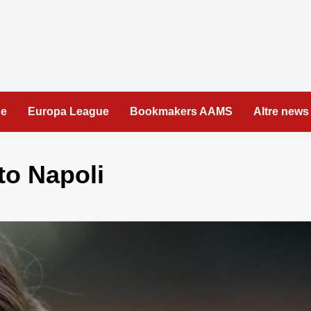
ue
Europa League
Bookmakers AAMS
Altre news
to Napoli