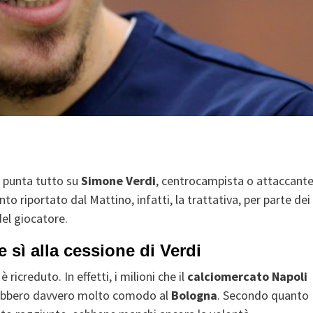
punta tutto su
Simone Verdi
, centrocampista o attaccant
 riportato dal Mattino, infatti, la trattativa, per parte dei
del giocatore.
 sì alla cessione di Verdi
 ricreduto. In effetti, i milioni che il
calciomercato Napoli
farebbero davvero molto comodo al
Bologna
. Secondo quanto