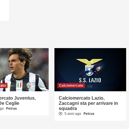
cato
Calciomercato
ercato Juventus,
Calciomercato Lazio,
De Ceglie
Zaccagni sta per arrivare in
squadra
ago
Petrus
5 anni ago
Petrus