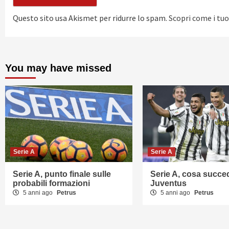
Questo sito usa Akismet per ridurre lo spam.
Scopri come i tuo
You may have missed
Serie A
Serie A
Serie A, punto finale sulle
Serie A, cosa succed
probabili formazioni
Juventus
5 anni ago
Petrus
5 anni ago
Petrus