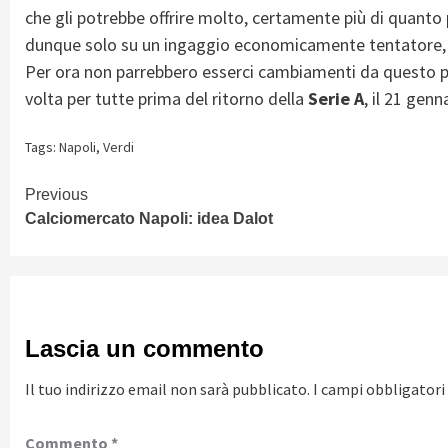
che gli potrebbe offrire molto, certamente più di quanto 
dunque solo su un ingaggio economicamente tentatore, 
Per ora non parrebbero esserci cambiamenti da questo pun
volta per tutte prima del ritorno della
Serie A
, il 21 genn
Tags:
Napoli
,
Verdi
Continue
Previous
Calciomercato Napoli: idea Dalot
Reading
Lascia un commento
Il tuo indirizzo email non sarà pubblicato.
I campi obbligator
Commento
*