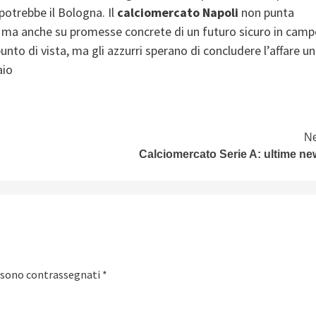
potrebbe il Bologna. Il
calciomercato Napoli
non punta
ma anche su promesse concrete di un futuro sicuro in camp
to di vista, ma gli azzurri sperano di concludere l’affare u
aio
Ne
Calciomercato Serie A: ultime n
i sono contrassegnati
*