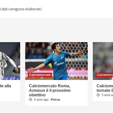
i dati vengono elaborati
.
Calciomercato
Calciomer
e alla
Calciomercato Roma,
Calciom
Azmoun è il prossimo
tornato 
obiettivo
5 anni 
5 anni ago
Petrus