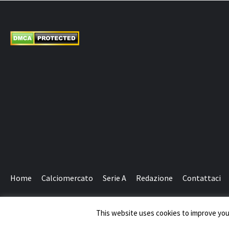
Home
Calciomercato
Serie A
Redazione
Contattaci
This website uses cookies to improve your
Il sito non rappresenta una testata