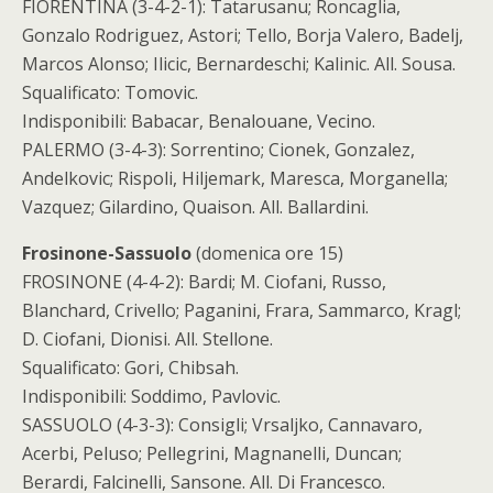
FIORENTINA (3-4-2-1): Tatarusanu; Roncaglia,
Gonzalo Rodriguez, Astori; Tello, Borja Valero, Badelj,
Marcos Alonso; Ilicic, Bernardeschi; Kalinic. All. Sousa.
Squalificato: Tomovic.
Indisponibili: Babacar, Benalouane, Vecino.
PALERMO (3-4-3): Sorrentino; Cionek, Gonzalez,
Andelkovic; Rispoli, Hiljemark, Maresca, Morganella;
Vazquez; Gilardino, Quaison. All. Ballardini.
Frosinone-Sassuolo
(domenica ore 15)
FROSINONE (4-4-2): Bardi; M. Ciofani, Russo,
Blanchard, Crivello; Paganini, Frara, Sammarco, Kragl;
D. Ciofani, Dionisi. All. Stellone.
Squalificato: Gori, Chibsah.
Indisponibili: Soddimo, Pavlovic.
SASSUOLO (4-3-3): Consigli; Vrsaljko, Cannavaro,
Acerbi, Peluso; Pellegrini, Magnanelli, Duncan;
Berardi, Falcinelli, Sansone. All. Di Francesco.