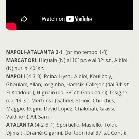
NAPOLI-ATALANTA 2-1
(primo tempo 1-0)
MARCATORI:
Higuain (N) al 10′ p.t. e al 32′ s.t., Albiol
(N) aut. al 40′ s.t.
NAPOLI
(4-3-3):
Reina; Hysaj, Albiol, Koulibaly,
Ghoulam; Allan, Jorginho, Hamsik; Callejon (dal 34′ s.t.
El Kaddouri), Higuain (dal 38′ c.t. Gabbiadini), Insigne
(dal 19′ s.t. Mertens). (Gabriel, Strinic, Chiriches,
Maggio, Regini, David Lopez, Chalobah, Grassi,
Valdifiori).
All.
Sarri.
ATALANTA
(4-2-3-1):
Sportiello; Masiello, Toloi,
Djimsiti, Dramé; Cigarini, De Roon (dal 37′ s.t. Conti);