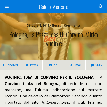
Calcio Mercato
Ottobre 8, 2015 • Nessun Commento
Bologna, La Pazza Idea Di Corvino: Mirko
Vucinic
Condividi
Twitta
Pin
E-mail
SMS
VUCINIC, IDEA DI CORVINO PER IL BOLOGNA
– A
Corvino, il d.s del Bologna,
di certo le idee non
mancano, ma l’ultima indiscrezione sul mercato
rossoblu ha davvero del clamoroso. Secondo quanto
riportato dal sito
Tuttomercatoweb
il club felsineo