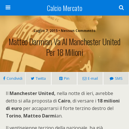
Calcio Mercato
Luglio 7, 2015 • Nessun Commento
Matteo Darmian Va Al Manchester United
Per 18 Milioni
Condividi
Twitta
Pin
E-mail
SMS
Il
Manchester United,
nella notte di ieri, avrebbe
detto si alla proposta di
Cairo
, di versare i
18 milioni
di euro
per accaparrarsi il forte terzino destro del
Torino
,
Matteo Darmi
an.
Il ventiseienne terzino della nazionale, ha già