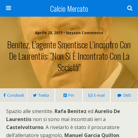
Calcio Mercato
Aprile 28, 2015 • Nessun Commento
Benitez, L’agente Smentisce L’incontro Con
De Laurentiis: “Non Si È Incontrato Con La
Società”
Condividi
Twitta
Pin
E-mail
SMS
Spazio alle smentite.
Rafa Benitez
ed
Aurelio De
Laurentiis
non si sono mai incontrati ieri a
Castelvolturno
. A rivelarlo è stato il procuratore
dell’allenatore spagnolo,
Manuel Garcia Quillon
.