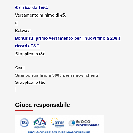
€ si ricorda T&C.
Versamento minimo di €5.
€
Betway:
Bonus sul primo versamento per i nuovi fino a 20€ si
ricorda T&C.
Si applicano t&c
Snai:
Snai bonus fino a 300€ per i nuovi clienti.
Si applicano t&c
Gioca responsabile