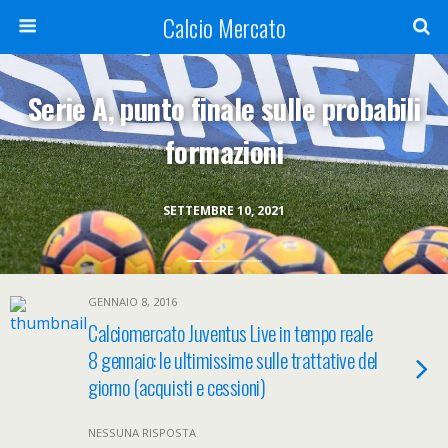
Calcio Mercato
Serie A, punto finale sulle probabili
formazioni
SETTEMBRE 10, 2021
GENNAIO 8, 2016
Calciomercato Juventus Live in tempo reale
8 gennaio: le ultimissime sulle trattative del
giorno (acquisti e cessioni)
NESSUNA RISPOSTA