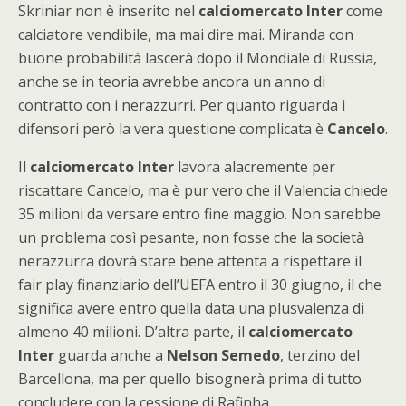
Skriniar non è inserito nel
calciomercato Inter
come
calciatore vendibile, ma mai dire mai. Miranda con
buone probabilità lascerà dopo il Mondiale di Russia,
anche se in teoria avrebbe ancora un anno di
contratto con i nerazzurri. Per quanto riguarda i
difensori però la vera questione complicata è
Cancelo
.
Il
calciomercato Inter
lavora alacremente per
riscattare Cancelo, ma è pur vero che il Valencia chiede
35 milioni da versare entro fine maggio. Non sarebbe
un problema così pesante, non fosse che la società
nerazzurra dovrà stare bene attenta a rispettare il
fair play finanziario dell’UEFA entro il 30 giugno, il che
significa avere entro quella data una plusvalenza di
almeno 40 milioni. D’altra parte, il
calciomercato
Inter
guarda anche a
Nelson Semedo
, terzino del
Barcellona, ma per quello bisognerà prima di tutto
concludere con la cessione di Rafinha.