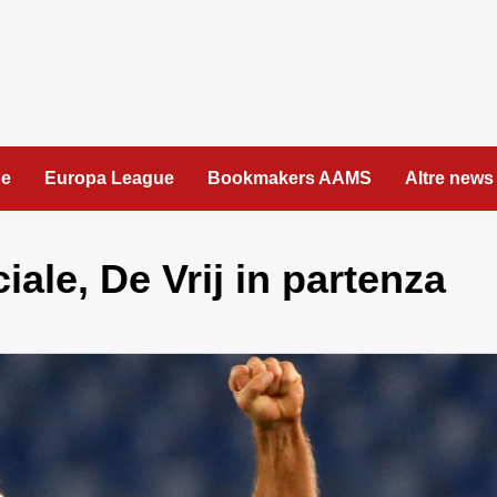
ue
Europa League
Bookmakers AAMS
Altre news
iale, De Vrij in partenza