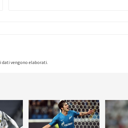
i dati vengono elaborati
.