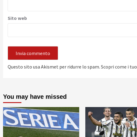
Sito web
Questo sito usa Akismet per ridurre lo spam.
Scopri come i tuo
You may have missed