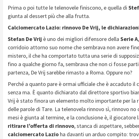
Prima o poi tutte le telenovele finiscono, e quella di
Stef
giunta al dessert più che alla frutta.
Calciomercato Lazio: rinnovo De Vrij, le dichiarazion
Stefan De Vrij
è uno dei migliori difensore della
Serie A
corridoio attorno suo nome che sembrava non avere fine. 
mistero, il che ha comportato tutta una serie di supposiz
fino a qualche giorno fa, sembrava che non ci fosse partit
partenza, De Vrij sarebbe rimasto a Roma. Oppure no?
Perché a quanto pare è ormai ufficiale che è accaduto il 
senza ma. È quanto dichiarato dal direttore sportivo bi
Vrij è stato finora un elemento molto importante per la r
delle parole di Tare. La telenovela rinnovo sì, rinnovo no c
mesi è giunta al termine, e la conclusione è, il giocator
ritirare l’offerta di rinnovo
, stanca di aspettare, sebbe
calciomercato Lazio
ha davanti un arduo compito: trova