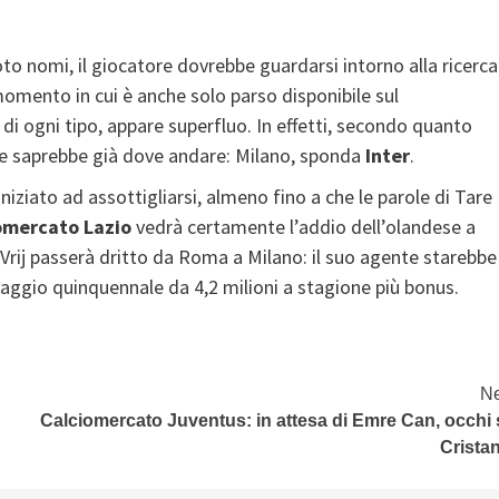
 nomi, il giocatore dovrebbe guardarsi intorno alla ricerca
omento in cui è anche solo parso disponibile sul
 di ogni tipo, appare superfluo. In effetti, secondo quanto
ese saprebbe già dove andare: Milano, sponda
Inter
.
niziato ad assottigliarsi, almeno fino a che le parole di Tare
omercato Lazio
vedrà certamente l’addio dell’olandese a
Vrij passerà dritto da Roma a Milano: il suo agente starebbe
gaggio quinquennale da 4,2 milioni a stagione più bonus.
Ne
Calciomercato Juventus: in attesa di Emre Can, occhi
Crista