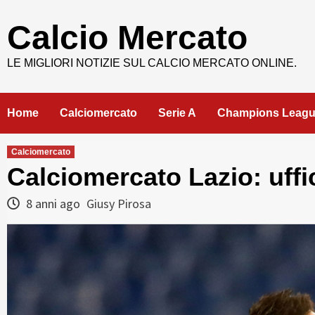
Skip
to
Calcio Mercato
content
LE MIGLIORI NOTIZIE SUL CALCIO MERCATO ONLINE.
Home
Calciomercato
Serie A
Champions Leag
Calciomercato
Calciomercato Lazio: uffic
8 anni ago
Giusy Pirosa