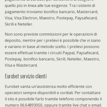
quello più in linea alle tue esigenze. Tra i sistemi di
pagamento troviamo bonifico bancario, Mastercard,
Visa, Visa Electron, Maestro, Postepay, Paysafecard,
Skrill e Neteller.
Non sono previste commissioni per le operazioni di
deposito, mentre per i prelievi è possibile che vi siano
e variano in base al metodo scelto. I prelievi possono
essere effettuai tramite i circuiti Paypal, Paysafecard,
Postepay, bonifico bancario, Skrill, Neteller, Maestro,
Visa e Mastercard.
Eurobet servizio clienti
Eurobet vanta un’assistenza molto efficiente con
operatori sempre disponibili e cordiali. Per contattare
il sito è possibile farlo tramite telefono componendo il
numero 06.64893050, oppure tramite live chat o email.