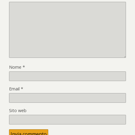
Nome
*
Email
*
Sito web