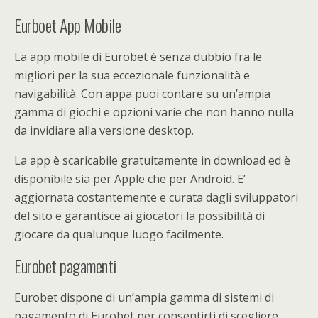
Eurboet App Mobile
La app mobile di Eurobet è senza dubbio fra le
migliori per la sua eccezionale funzionalità e
navigabilità. Con appa puoi contare su un’ampia
gamma di giochi e opzioni varie che non hanno nulla
da invidiare alla versione desktop.
La app è scaricabile gratuitamente in download ed è
disponibile sia per Apple che per Android. E’
aggiornata costantemente e curata dagli sviluppatori
del sito e garantisce ai giocatori la possibilità di
giocare da qualunque luogo facilmente.
Eurobet pagamenti
Eurobet dispone di un’ampia gamma di sistemi di
pagamento di Eurobet per consentirti di scegliere