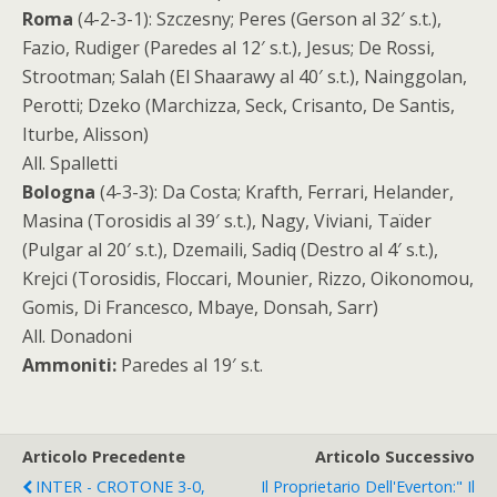
Roma
(4-2-3-1)
: Szczesny; Peres (Gerson al 32′ s.t.),
Fazio, Rudiger (Paredes al 12′ s.t.), Jesus; De Rossi,
Strootman; Salah (El Shaarawy al 40′ s.t.), Nainggolan,
Perotti; Dzeko (Marchizza, Seck, Crisanto, De Santis,
Iturbe, Alisson)
All. Spalletti
Bologna
(4-3-3):
Da Costa; Krafth, Ferrari, Helander,
Masina (Torosidis al 39′ s.t.), Nagy, Viviani, Taïder
(Pulgar al 20′ s.t.), Dzemaili, Sadiq (Destro al 4′ s.t.),
Krejci (Torosidis, Floccari, Mounier, Rizzo, Oikonomou,
Gomis, Di Francesco, Mbaye, Donsah, Sarr)
All. Donadoni
Ammoniti:
Paredes al 19′ s.t.
Articolo Precedente
Articolo Successivo
INTER - CROTONE 3-0,
Il Proprietario Dell'Everton:" Il