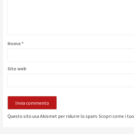
Nome
*
Sito web
Questo sito usa Akismet per ridurre lo spam.
Scopri come i tuo