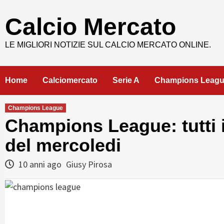
Skip
to
Calcio Mercato
content
LE MIGLIORI NOTIZIE SUL CALCIO MERCATO ONLINE.
Home
Calciomercato
Serie A
Champions Leag
Champions League
Champions League: tutti i 
del mercoledi
10 anni ago
Giusy Pirosa