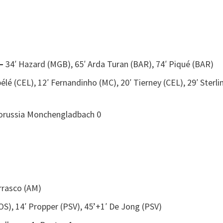
 –
34′ Hazard (MGB), 65′ Arda Turan (BAR), 74′ Piqué (BAR)
élé (CEL), 12′ Fernandinho (MC), 20′ Tierney (CEL), 29′ Sterli
Borussia Monchengladbach 0
rrasco (AM)
ROS), 14′ Propper (PSV), 45’+1′ De Jong (PSV)