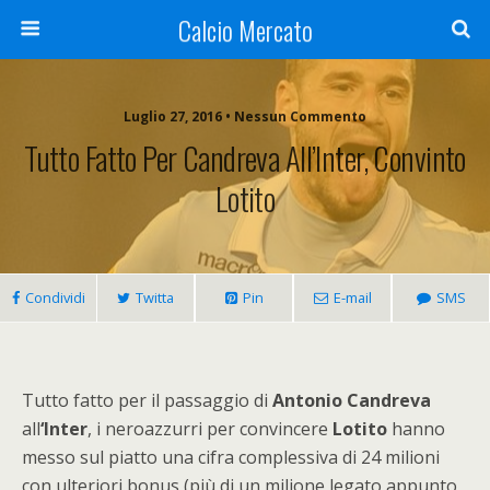
Calcio Mercato
Luglio 27, 2016 • Nessun Commento
Tutto Fatto Per Candreva All’Inter, Convinto
Lotito
Condividi
Twitta
Pin
E-mail
SMS
Tutto fatto per il passaggio di
Antonio Candreva
all
‘Inter
, i neroazzurri per convincere
Lotito
hanno
messo sul piatto una cifra complessiva di 24 milioni
con ulteriori bonus (più di un milione legato appunto