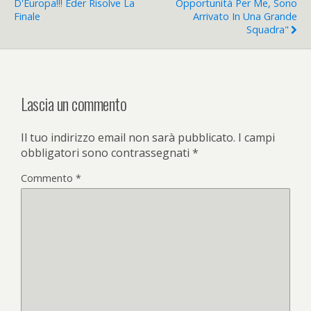
D'Europa!!! Eder Risolve La
Opportunità Per Me, Sono
Finale
Arrivato In Una Grande
Squadra"
Lascia un commento
Il tuo indirizzo email non sarà pubblicato.
I campi
obbligatori sono contrassegnati
*
Commento
*