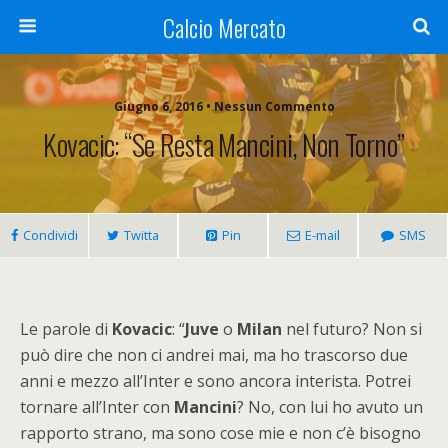
Calcio Mercato
Giugno 6, 2016 • Nessun Commento
Kovacic: “Se Resta Mancini, Non Torno”
Condividi
Twitta
Pin
E-mail
SMS
Le parole di
Kovacic
: “
Juve
o
Milan
nel futuro? Non si
può dire che non ci andrei mai, ma ho trascorso due
anni e mezzo all’Inter e sono ancora interista. Potrei
tornare all’Inter con
Mancini
? No, con lui ho avuto un
rapporto strano, ma sono cose mie e non c’è bisogno