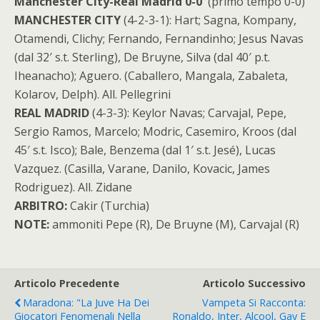
Manchester City-Real Madrid 0-0
(primo tempo 0-0)
MANCHESTER CITY
(4-2-3-1):
Hart; Sagna, Kompany,
Otamendi, Clichy; Fernando, Fernandinho; Jesus Navas
(dal 32′ s.t. Sterling), De Bruyne, Silva (dal 40′ p.t.
Iheanacho); Aguero. (Caballero, Mangala, Zabaleta,
Kolarov, Delph). All. Pellegrini
REAL MADRID
(4-3-3):
Keylor Navas; Carvajal, Pepe,
Sergio Ramos, Marcelo; Modric, Casemiro, Kroos (dal
45′ s.t. Isco); Bale, Benzema (dal 1′ s.t. Jesé), Lucas
Vazquez. (Casilla, Varane, Danilo, Kovacic, James
Rodriguez). All. Zidane
ARBITRO:
Cakir (Turchia)
NOTE:
ammoniti Pepe (R), De Bruyne (M), Carvajal (R)
Articolo Precedente
Articolo Successivo
Maradona: "La Juve Ha Dei
Vampeta Si Racconta:
Giocatori Fenomenali Nella
Ronaldo, Inter, Alcool, Gay E