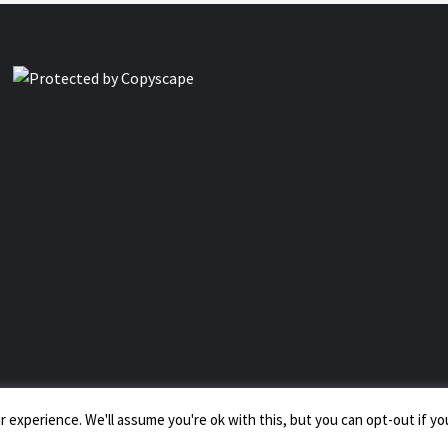
 experience. We'll assume you're ok with this, but you can opt-out if yo
 giornalistica legge n. 62 del 07/03/2001 - Copyright © All rights 