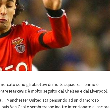
mercato sono gli obiettivi di molte squadre. Il primo è
entre
Markovic
è molto seguito dal Chelsea e dal Liverpool.
a
, il Manchester United sta pensando ad un clamoroso
ouis Van Gaal e sembrerebbe inoltre intenzionato a lasciare 