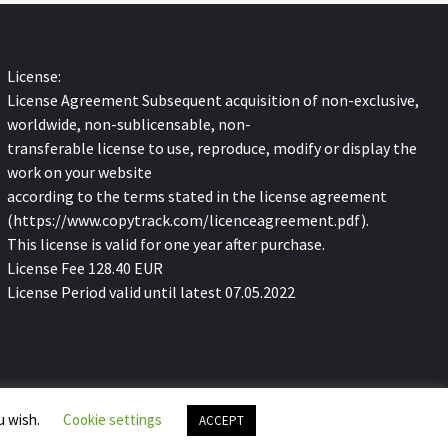
License:
License Agreement Subsequent acquisition of non-exclusive,
worldwide, non-sublicensable, non-
transferable license to use, reproduce, modify or display the
work on your website
according to the terms stated in the license agreement
(https://www.copytrack.com/licenceagreement.pdf).
This license is valid for one year after purchase.
License Fee 128.40 EUR
License Period valid until latest 07.05.2022
u wish.
Cookie settings
reserved.
|
CoverNews
by AF themes.
ACCEPT