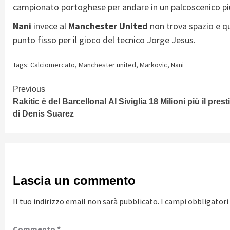
campionato portoghese per andare in un palcoscenico p
Nani
invece al
Manchester United
non trova spazio e qu
punto fisso per il gioco del tecnico Jorge Jesus.
Tags:
Calciomercato
,
Manchester united
,
Markovic
,
Nani
Continue
Previous
Rakitic è del Barcellona! Al Siviglia 18 Milioni più il prest
Reading
di Denis Suarez
Lascia un commento
Il tuo indirizzo email non sarà pubblicato.
I campi obbligator
Commento
*