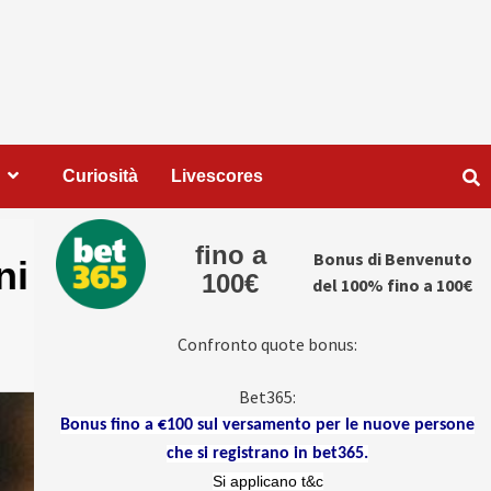
Curiosità
Livescores
fino a
Bonus di Benvenuto
ni
100€
del 100% fino a 100€
Confronto quote bonus:
Bet365:
Bonus fino a €100 sul versamento per le nuove persone
che si registrano in bet365.
Si applicano t&c