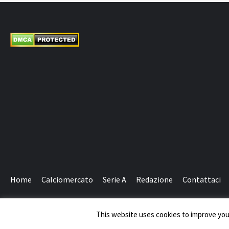
Home
Calciomercato
Serie A
Redazione
Contattaci
This website uses cookies to improve your
Il sito non rappresenta una testata