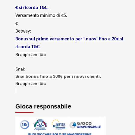
€ si ricorda T&C.
Versamento minimo di €5.
€
Betway:
Bonus sul primo versamento per i nuovi fino a 20€ si
ricorda T&C.
Si applicano t&c
Snai:
Snai bonus fino a 300€ per i nuovi clienti.
Si applicano t&c
Gioca responsabile