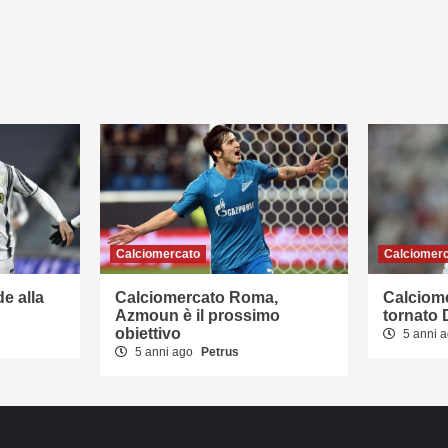
Calciomercato
Calciomer
e alla
Calciomercato Roma,
Calciom
Azmoun è il prossimo
tornato 
obiettivo
5 anni 
5 anni ago
Petrus