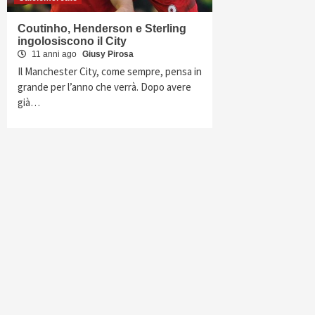
Coutinho, Henderson e Sterling
ingolosiscono il City
11 anni ago
Giusy Pirosa
Il Manchester City, come sempre, pensa in
grande per l’anno che verrà. Dopo avere
già…