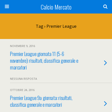
Calcio Mercato
Tag › Premier League
NOVEMBRE 9, 2016
Premier League giornata 11 (5-6
novembre): risultati, classifica generale e
marcatori
NESSUNA RISPOSTA
OTTOBRE 24, 2016
Premier League 9a giornata: risultati,
classifica generale e marcatori