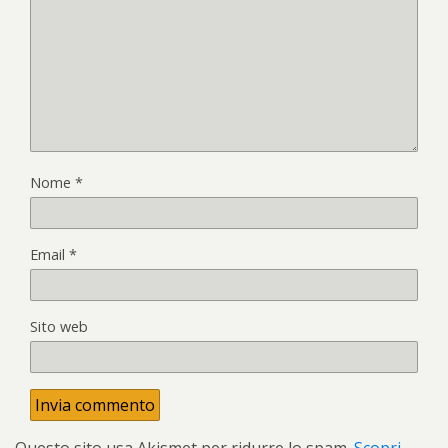
Nome
*
Email
*
Sito web
Questo sito usa Akismet per ridurre lo spam.
Scopri