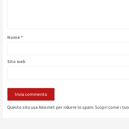
Nome
*
Sito web
Questo sito usa Akismet per ridurre lo spam.
Scopri come i tuo