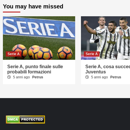
You may have missed
Serie A
Serie A
Serie A, punto finale sulle
Serie A, cosa succed
probabili formazioni
Juventus
5 anni ago
Petrus
5 anni ago
Petrus