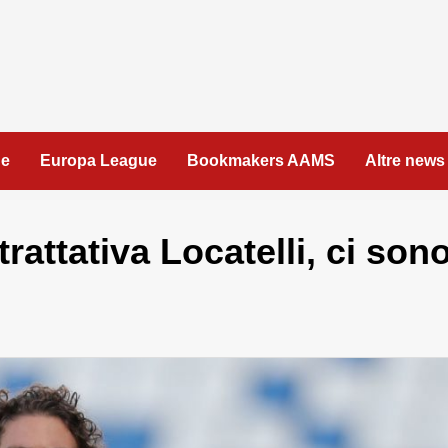
ue
Europa League
Bookmakers AAMS
Altre news
attativa Locatelli, ci son