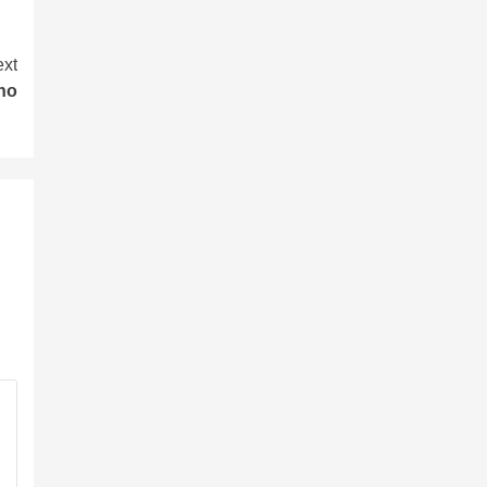
xt
ano