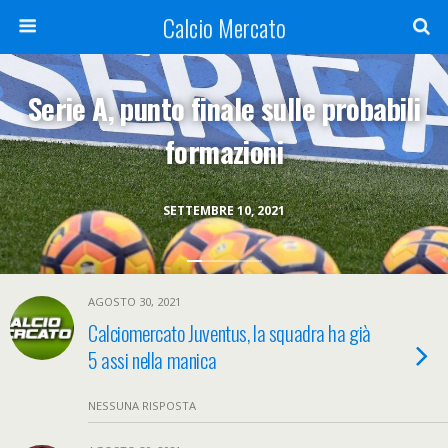
Calcio Mercato
Serie A, punto finale sulle probabili
formazioni
SETTEMBRE 10, 2021
AGOSTO 30, 2021
Calciomercato Juventus, la squadra ha già
5 assi nella manica
NESSUNA RISPOSTA