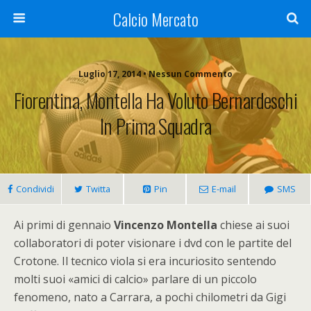
Calcio Mercato
Luglio 17, 2014 • Nessun Commento
Fiorentina, Montella Ha Voluto Bernardeschi
In Prima Squadra
Condividi
Twitta
Pin
E-mail
SMS
Ai primi di gennaio
Vincenzo Montella
chiese ai suoi
collaboratori di poter visionare i dvd con le partite del
Crotone. Il tecnico viola si era incuriosito sentendo
molti suoi «amici di calcio» parlare di un piccolo
fenomeno, nato a Carrara, a pochi chilometri da Gigi