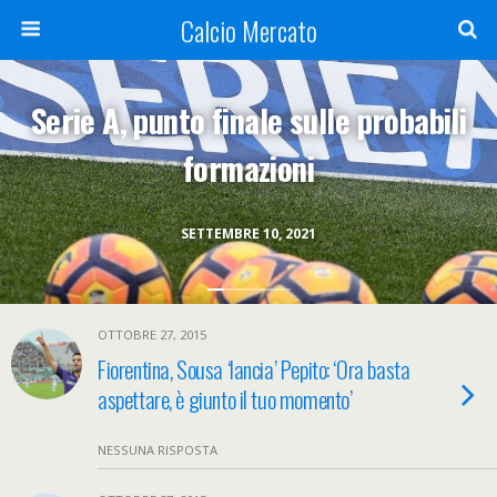
Calcio Mercato
Serie A, punto finale sulle probabili
formazioni
SETTEMBRE 10, 2021
OTTOBRE 27, 2015
Fiorentina, Sousa ‘lancia’ Pepito: ‘Ora basta
aspettare, è giunto il tuo momento’
NESSUNA RISPOSTA