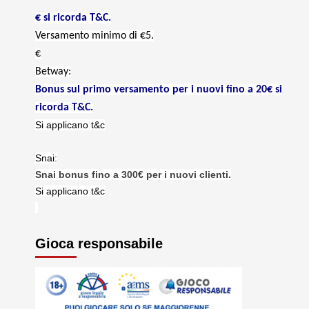
€ si ricorda T&C.
Versamento minimo di €5.
€
Betway:
Bonus sul primo versamento per i nuovi fino a 20€ si
ricorda T&C.
Si applicano t&c
Snai:
Snai bonus fino a 300€ per i nuovi clienti.
Si applicano t&c
Gioca responsabile