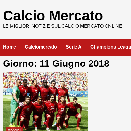
Skip
to
Calcio Mercato
content
LE MIGLIORI NOTIZIE SUL CALCIO MERCATO ONLINE.
Home
Calciomercato
Serie A
Champions Leag
Giorno:
11 Giugno 2018
Mondiali