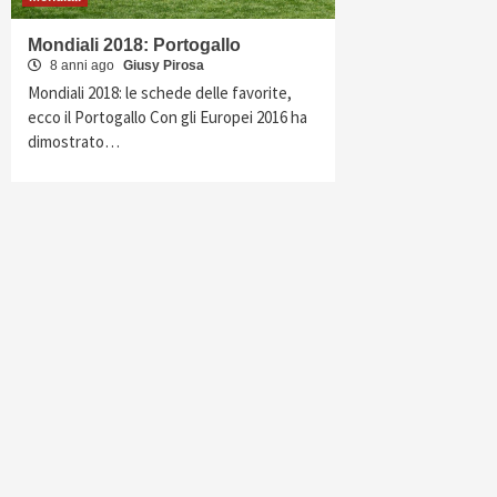
Mondiali 2018: Portogallo
8 anni ago
Giusy Pirosa
Mondiali 2018: le schede delle favorite,
ecco il Portogallo Con gli Europei 2016 ha
dimostrato…