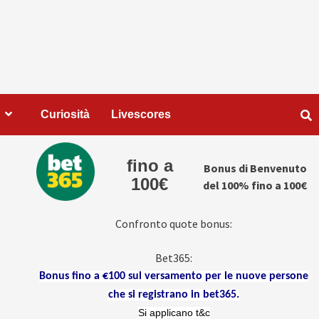
Curiosità
Livescores
fino a
Bonus di Benvenuto
100€
del 100% fino a 100€
Confronto quote bonus:
Bet365:
Bonus fino a €100 sul versamento per le nuove persone
che si registrano in bet365.
Si applicano t&c