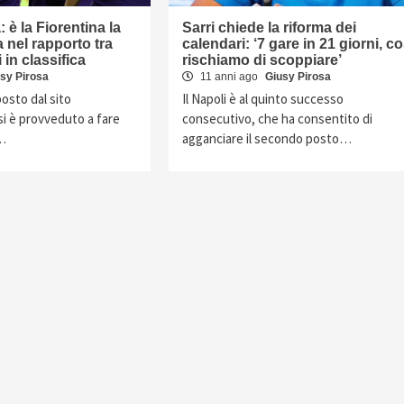
 è la Fiorentina la
Sarri chiede la riforma dei
 nel rapporto tra
calendari: ‘7 gare in 21 giorni, co
 in classifica
rischiamo di scoppiare’
sy Pirosa
11 anni ago
Giusy Pirosa
posto dal sito
Il Napoli è al quinto successo
si è provveduto a fare
consecutivo, che ha consentito di
a…
agganciare il secondo posto…