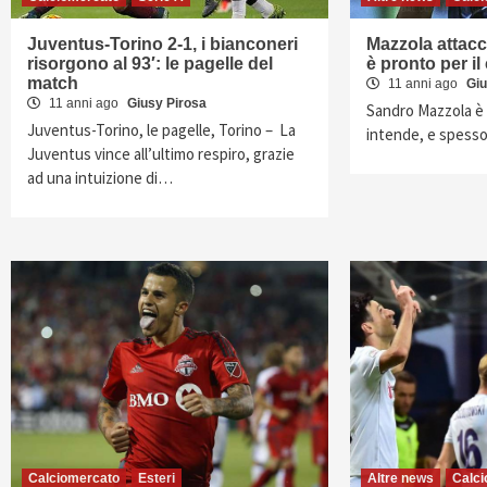
Juventus-Torino 2-1, i bianconeri
Mazzola attac
risorgono al 93′: le pagelle del
è pronto per il
match
11 anni ago
Giu
11 anni ago
Giusy Pirosa
Sandro Mazzola è 
Juventus-Torino, le pagelle, Torino – La
intende, e spess
Juventus vince all’ultimo respiro, grazie
ad una intuizione di…
Calciomercato
Esteri
Altre news
Calc