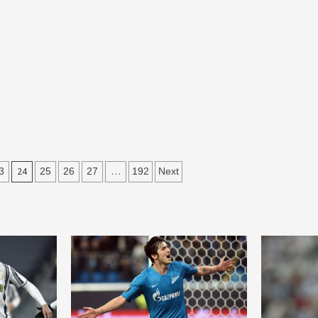
24
…
3
25
26
27
192
Next