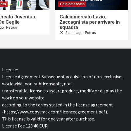
cato
Calciomercato
ercato Juventus,
Calciomercato Lazio,
De Ceglie
Zaccagni sta per arrivare in
squadra
ago
Petrus
5 anni ago
Petrus
License:
License Agreement Subsequent acquisition of non-exclusive,
worldwide, non-sublicensable, non-
transferable license to use, reproduce, modify or display the
work on your website
according to the terms stated in the license agreement
(https://www.copytrack.com/licenceagreement.pdf).
This license is valid for one year after purchase.
License Fee 128.40 EUR