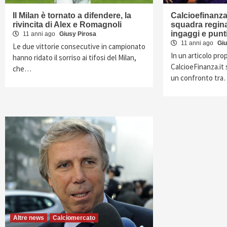
Il Milan è tornato a difendere, la
Calcioefinanza:
rivincita di Alex e Romagnoli
squadra regina
ingaggi e punti
11 anni ago
Giusy Pirosa
11 anni ago
Giu
Le due vittorie consecutive in campionato
In un articolo pro
hanno ridato il sorriso ai tifosi del Milan,
CalcioeFinanza.it 
che…
un confronto tr
Altre news
Calciomercato