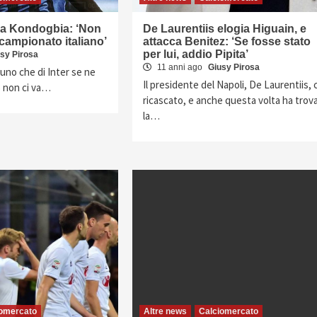
ca Kondogbia: ‘Non
De Laurentiis elogia Higuain, e
 campionato italiano’
attacca Benitez: ‘Se fosse stato
per lui, addio Pipita’
sy Pirosa
11 anni ago
Giusy Pirosa
uno che di Inter se ne
Il presidente del Napoli, De Laurentiis, 
o non ci va…
ricascato, e anche questa volta ha trov
la…
iomercato
Altre news
Calciomercato