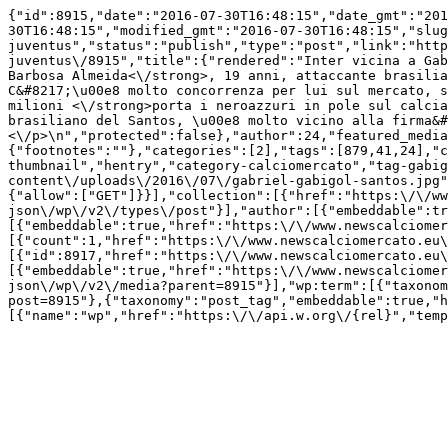
{"id":8915,"date":"2016-07-30T16:48:15","date_gmt":"201
30T16:48:15","modified_gmt":"2016-07-30T16:48:15","slug
juventus","status":"publish","type":"post","link":"http
juventus\/8915","title":{"rendered":"Inter vicina a Gab
Barbosa Almeida<\/strong>, 19 anni, attaccante brasilia
C&#8217;\u00e8 molto concorrenza per lui sul mercato, s
milioni <\/strong>porta i neroazzuri in pole sul calcia
brasiliano del Santos, \u00e8 molto vicino alla firma&#
<\/p>\n","protected":false},"author":24,"featured_media
{"footnotes":""},"categories":[2],"tags":[879,41,24],"c
thumbnail","hentry","category-calciomercato","tag-gabig
content\/uploads\/2016\/07\/gabriel-gabigol-santos.jpg"
{"allow":["GET"]}}],"collection":[{"href":"https:\/\/ww
json\/wp\/v2\/types\/post"}],"author":[{"embeddable":tr
[{"embeddable":true,"href":"https:\/\/www.newscalciomer
[{"count":1,"href":"https:\/\/www.newscalciomercato.eu\
[{"id":8917,"href":"https:\/\/www.newscalciomercato.eu\
[{"embeddable":true,"href":"https:\/\/www.newscalciomer
json\/wp\/v2\/media?parent=8915"}],"wp:term":[{"taxonom
post=8915"},{"taxonomy":"post_tag","embeddable":true,"h
[{"name":"wp","href":"https:\/\/api.w.org\/{rel}","temp