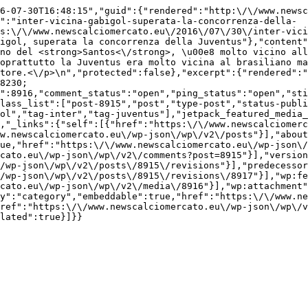
6-07-30T16:48:15","guid":{"rendered":"http:\/\/www.newsc
":"inter-vicina-gabigol-superata-la-concorrenza-della-
s:\/\/www.newscalciomercato.eu\/2016\/07\/30\/inter-vici
igol, superata la concorrenza della Juventus"},"content"
no del <strong>Santos<\/strong>, \u00e8 molto vicino all
oprattutto la Juventus era molto vicina al brasiliano ma
tore.<\/p>\n","protected":false},"excerpt":{"rendered":"
8230;
":8916,"comment_status":"open","ping_status":"open","st
lass_list":["post-8915","post","type-post","status-publi
ol","tag-inter","tag-juventus"],"jetpack_featured_media_
,"_links":{"self":[{"href":"https:\/\/www.newscalciomer
w.newscalciomercato.eu\/wp-json\/wp\/v2\/posts"}],"about
ue,"href":"https:\/\/www.newscalciomercato.eu\/wp-json\/
cato.eu\/wp-json\/wp\/v2\/comments?post=8915"}],"version
/wp-json\/wp\/v2\/posts\/8915\/revisions"}],"predecessor
/wp-json\/wp\/v2\/posts\/8915\/revisions\/8917"}],"wp:fe
cato.eu\/wp-json\/wp\/v2\/media\/8916"}],"wp:attachment"
y":"category","embeddable":true,"href":"https:\/\/www.ne
ref":"https:\/\/www.newscalciomercato.eu\/wp-json\/wp\/v
lated":true}]}}