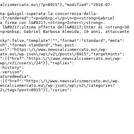
alciomercato.eu\/?p=8915"},"modified":"2016-07-
na-gabigol-superata-la-concorrenza-della-
:{"rendered":"<p>&nbsp;<\/p>\n<p><strong>Gabriel 
a firma con l&#8217;<strong>Inter<\/strong>. 
 l&#8217;ultima offerta dell&#8217;Inter di <strong>30 
<p>&nbsp; Gabriel Barbosa Almeida, 19 anni, attaccante 
icky":false,"template":"","format":"standard","meta":
sh","format-standard","has-post-
url":"https:\/\/www.newscalciomercato.eu\/wp-
cato.eu\/wp-json\/wp\/v2\/posts\/8915","targetHints":
":[{"href":"https:\/\/www.newscalciomercato.eu\/wp-
wp\/v2\/users\/24"}],"replies":
-history":
-version":
aturedmedia":
:[{"href":"https:\/\/www.newscalciomercato.eu\/wp-
wscalciomercato.eu\/wp-json\/wp\/v2\/categories?
2\/tags?post=8915"}],"curies":