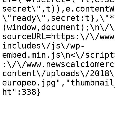
secret\",t)),e.contentW
\"ready\",secret:t},\"*
(window,document);\n\/\/
sourceURL=https:\/\/www
includes\/js\/wp-
embed.min.js\n<\/script
:\/\/www.newscalciomerc
content\/uploads\/2018\
europeo.jpg","thumbnail
ht":338}