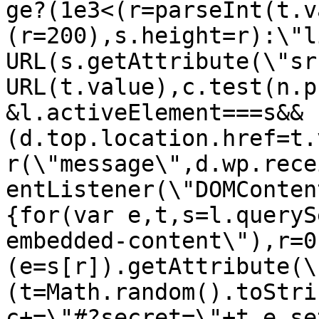
ge?(1e3<(r=parseInt(t.v
(r=200),s.height=r):\"l
URL(s.getAttribute(\"sr
URL(t.value),c.test(n.p
&l.activeElement===s&&
(d.top.location.href=t.
r(\"message\",d.wp.rece
entListener(\"DOMConten
{for(var e,t,s=l.queryS
embedded-content\"),r=0
(e=s[r]).getAttribute(\
(t=Math.random().toStri
c+=\"#?secret=\"+t,e.se