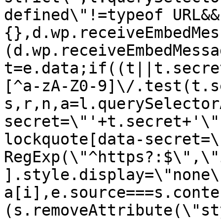
defined\"!=typeof URL&&
{},d.wp.receiveEmbedMes
(d.wp.receiveEmbedMessa
t=e.data;if((t||t.secre
[^a-zA-Z0-9]\/.test(t.s
s,r,n,a=l.querySelector
secret=\"'+t.secret+'\"
lockquote[data-secret=\
RegExp(\"^https?:$\",\"
].style.display=\"none\
a[i],e.source===s.conte
(s.removeAttribute(\"st