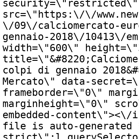
security=\"restricted\" 
src=\"https:\/\/www.new
\/09\/calciomercato-eur
gennaio-2018\/10413\/em
width=\"600\" height=\"
title=\"&#8220;Calciome
colpi di gennaio 2018&#
Mercato\" data-secret=\
frameborder=\"0\" margi
marginheight=\"0\" scro
embedded-content\"><\/i
file is auto-generated 
strict\";l.querySelecto