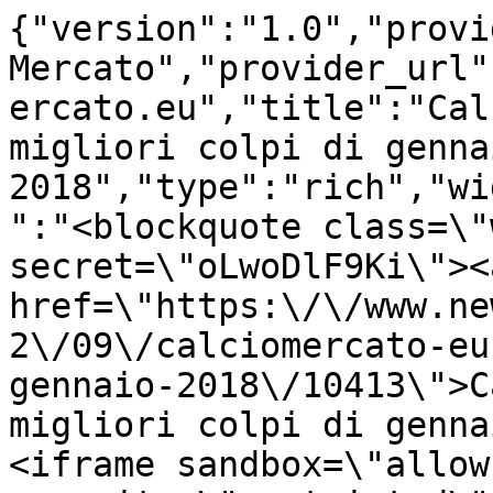
{"version":"1.0","provi
Mercato","provider_url"
ercato.eu","title":"Cal
migliori colpi di gennai
2018","type":"rich","wi
":"<blockquote class=\"
secret=\"oLwoDlF9Ki\"><a
href=\"https:\/\/www.ne
2\/09\/calciomercato-eu
gennaio-2018\/10413\">C
migliori colpi di genna
<iframe sandbox=\"allow