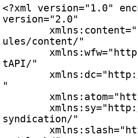
<?xml version="1.0" enc
version="2.0"

	xmlns:content="http://purl.org/rss/1.0/mod
ules/content/"

	xmlns:wfw="http://wellformedweb.org/Commen
tAPI/"

	xmlns:dc="http://purl.org/dc/elements/1.1/
"

	xmlns:atom="http://www.w3.org/2005/Atom"

	xmlns:sy="http://purl.org/rss/1.0/modules/
syndication/"

	xmlns:slash="http://purl.org/rss/1.0/modul