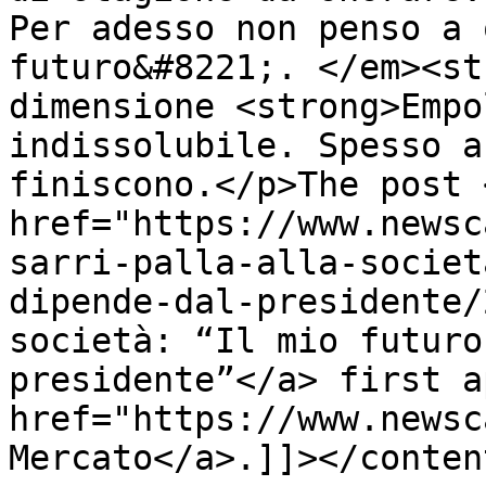
Per adesso non penso a 
futuro&#8221;. </em><st
dimensione <strong>Empo
indissolubile. Spesso a
finiscono.</p>The post <
href="https://www.newsc
sarri-palla-alla-societ
dipende-dal-presidente/
società: “Il mio futuro
presidente”</a> first a
href="https://www.newsc
Mercato</a>.]]></conten