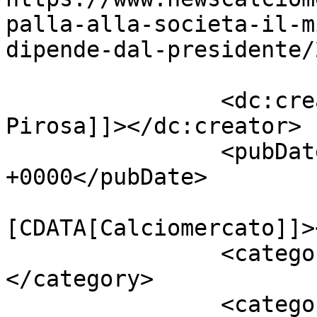
palla-alla-societa-il-m
dipende-dal-presidente/
		<dc:creator><![CDATA[Giusy 
Pirosa]]></dc:creator>

		<pubDate>Tue, 05 May 2015 14:57:10 
+0000</pubDate>

				<catego
[CDATA[Calciomercato]]>
		<category><![CDATA[Sarri]]>
</category>

		<category><![CDATA[Sarri Corsi]]>