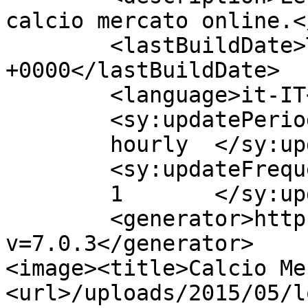
calcio mercato online.<
	<lastBuildDate>Tue, 05 May 2015 14:57:10 
+0000</lastBuildDate>

	<language>it-IT</language>

	<sy:updatePeriod>

	hourly	</sy:updatePeriod>

	<sy:updateFrequency>

	1	</sy:updateFrequency>

	<generator>https://wordpress.org/?
v=7.0.3</generator>

<image><title>Calcio Me
<url>/uploads/2015/05/l