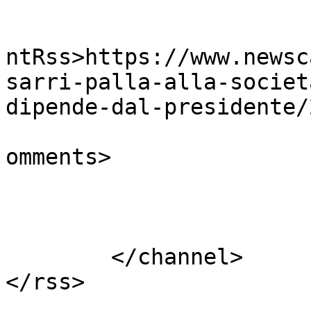
					<wf
ntRss>https://www.newsc
sarri-palla-alla-societ
dipende-dal-presidente/
			<slash:comments>0</slash
omments>

			</item>
	</channel>

</rss>
