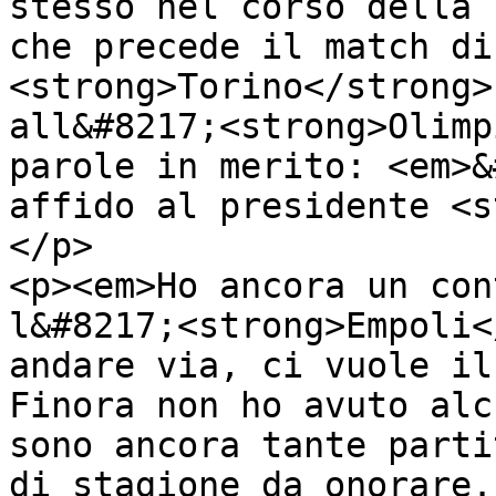
stesso nel corso della 
che precede il match di
<strong>Torino</strong>
all&#8217;<strong>Olimp
parole in merito: <em>&
affido al presidente <s
</p>

<p><em>Ho ancora un con
l&#8217;<strong>Empoli<
andare via, ci vuole il
Finora non ho avuto alc
sono ancora tante parti
di stagione da onorare.