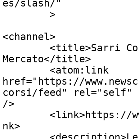
es/slash/"

	>

<channel>

	<title>Sarri Corsi | Calcio 
Mercato</title>

	<atom:link 
href="https://www.newsc
corsi/feed" rel="self" 
/>

	<link>https://www.newscalciomercato.eu</li
nk>

	<description>Le migliori notizie sul 