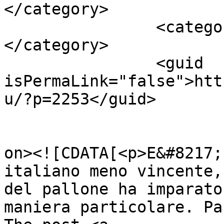
</category>

		<category><![CDATA[Sarri Empoli]]>
</category>

		<guid 
isPermaLink="false">htt
u/?p=2253</guid>

					<de
on><![CDATA[<p>E&#8217;
italiano meno vincente,
del pallone ha imparato
maniera particolare. Pa