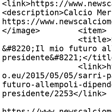
<link>https://www.newsc
<description>Calcio Mer
https://www.newscalciom
</image>	<item>

		<title>Sarri, palla alla società: 
&#8220;Il mio futuro al
presidente&#8221;</title
		<link>https://www.newscalciomercat
o.eu/2015/05/05/sarri-p
futuro-allempoli-dipend
presidente/2253</link>

					<co
https://www.newscalciom