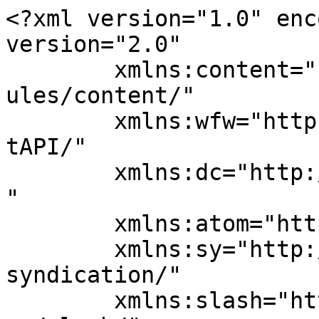
<?xml version="1.0" enc
version="2.0"

	xmlns:content="http://purl.org/rss/1.0/mod
ules/content/"

	xmlns:wfw="http://wellformedweb.org/Commen
tAPI/"

	xmlns:dc="http://purl.org/dc/elements/1.1/
"

	xmlns:atom="http://www.w3.org/2005/Atom"

	xmlns:sy="http://purl.org/rss/1.0/modules/
syndication/"

	xmlns:slash="http://purl.org/rss/1.0/modul