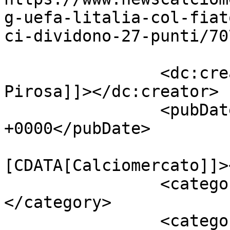
g-uefa-litalia-col-fiat
ci-dividono-27-punti/70
		<dc:creator><![CDATA[Giusy 
Pirosa]]></dc:creator>

		<pubDate>Fri, 27 Nov 2015 08:42:19 
+0000</pubDate>

				<catego
[CDATA[Calciomercato]]>
		<category><![CDATA[Curiosità]]>
</category>

		<category><![CDATA[Champions 