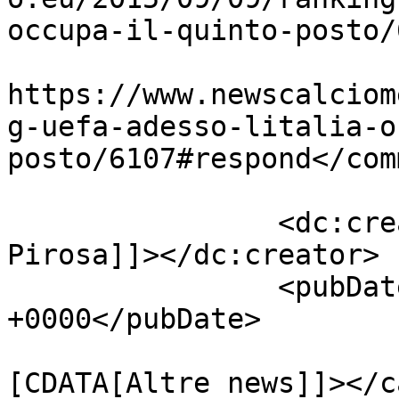
occupa-il-quinto-posto/
					<co
https://www.newscalciom
g-uefa-adesso-litalia-o
posto/6107#respond</com
		<dc:creator><![CDATA[Giusy 
Pirosa]]></dc:creator>

		<pubDate>Wed, 09 Sep 2015 15:35:23 
+0000</pubDate>

				<catego
[CDATA[Altre news]]></c