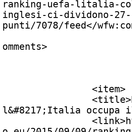
ranking-uefa-litalia-co
inglesi-ci-dividono-27-
punti/7078/feed</wfw:co
			<slash:comments>0</slash
omments>

			</item>
		<item>

		<title>Ranking Uefa: adesso 
l&#8217;Italia occupa i
		<link>https://www.newscalciomercat
o.eu/2015/09/09/ranking