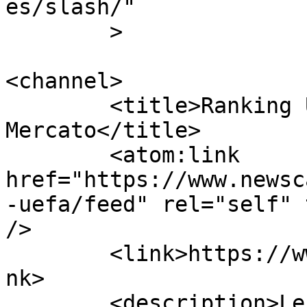
es/slash/"

	>

<channel>

	<title>Ranking Uefa | Calcio 
Mercato</title>

	<atom:link 
href="https://www.newsc
-uefa/feed" rel="self" 
/>

	<link>https://www.newscalciomercato.eu</li
nk>

	<description>Le migliori notizie sul 