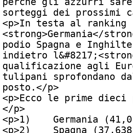
perchè gli azzurri sare
sorteggi dei prossimi c
<p>In testa al ranking 
<strong>Germania</stron
podio Spagna e Inghilte
indietro l&#8217;<stron
qualificazione agli Eur
tulipani sprofondano da
posto.</p>

<p>Ecco le prime dieci 
</p>

<p>1)    Germania (41,0
<p>2)    Spagna (37,638