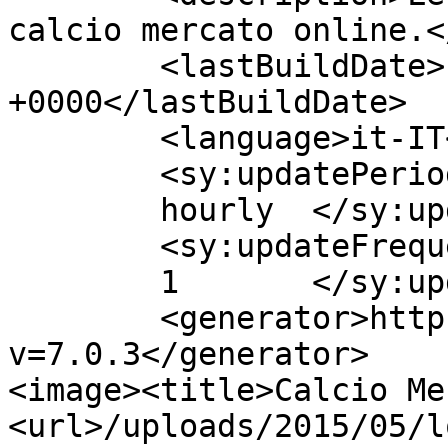
calcio mercato online.<
	<lastBuildDate>Fri, 27 Nov 2015 08:59:41 
+0000</lastBuildDate>

	<language>it-IT</language>

	<sy:updatePeriod>

	hourly	</sy:updatePeriod>

	<sy:updateFrequency>

	1	</sy:updateFrequency>

	<generator>https://wordpress.org/?
v=7.0.3</generator>

<image><title>Calcio Me
<url>/uploads/2015/05/l