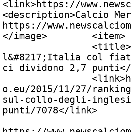
<link>https://www.newsc
<description>Calcio Mer
https://www.newscalciom
</image>	<item>

		<title>Ranking Uefa: 
l&#8217;Italia col fiat
ci dividono 2,7 punti</
		<link>https://www.newscalciomercat
o.eu/2015/11/27/ranking
sul-collo-degli-inglesi
punti/7078</link>

					<co
https://www.newscalciom