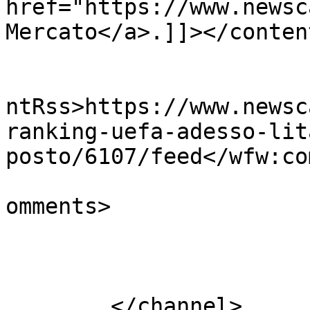
href="https://www.newsc
Mercato</a>.]]></conten
					<wf
ntRss>https://www.newsc
ranking-uefa-adesso-lit
posto/6107/feed</wfw:co
			<slash:comments>0</slash
omments>

			</item>
	</channel>
