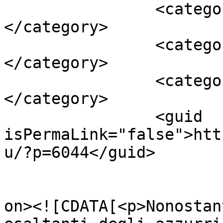
		<category><![CDATA[Curiosità]]>
</category>

		<category><![CDATA[Italia]]>
</category>

		<category><![CDATA[Ranking Uefa]]>
</category>

		<guid 
isPermaLink="false">htt
u/?p=6044</guid>

					<de
on><![CDATA[<p>Nonostan