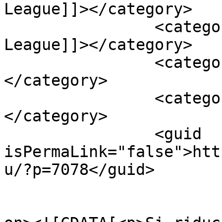
League]]></category>

		<category><![CDATA[Europa 
League]]></category>

		<category><![CDATA[Italia]]>
</category>

		<category><![CDATA[Ranking Uefa]]>
</category>

		<guid 
isPermaLink="false">htt
u/?p=7078</guid>

					<de