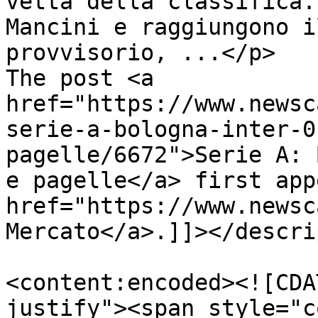
vetta della classifica.
Mancini e raggiungono i
provvisorio, ...</p>

The post <a 
href="https://www.newsc
serie-a-bologna-inter-0
pagelle/6672">Serie A: 
e pagelle</a> first app
href="https://www.newsc
Mercato</a>.]]></descri
<content:encoded><![CDA
justify"><span style="c