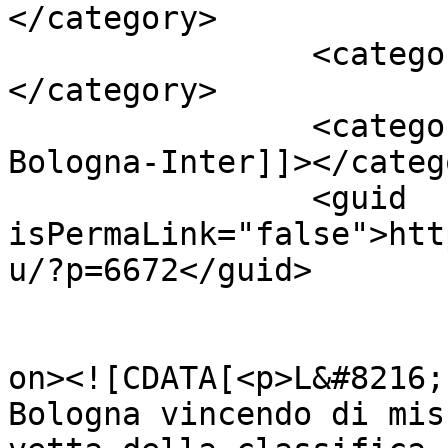
</category>

		<category><![CDATA[Mancini]]>
</category>

		<category><![CDATA[pagelle 
Bologna-Inter]]></catego
		<guid 
isPermaLink="false">htt
u/?p=6672</guid>

					<de
on><![CDATA[<p>L&#8216;
Bologna vincendo di mis