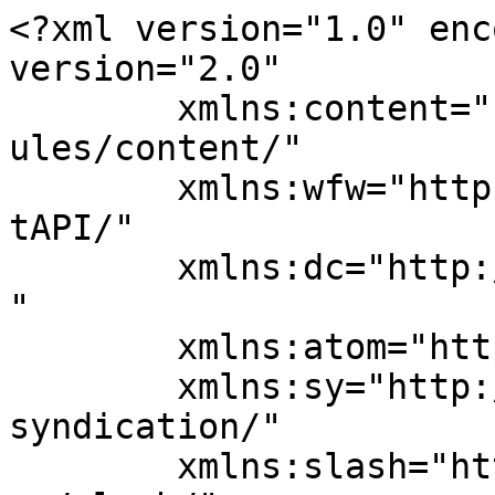
<?xml version="1.0" enc
version="2.0"

	xmlns:content="http://purl.org/rss/1.0/mod
ules/content/"

	xmlns:wfw="http://wellformedweb.org/Commen
tAPI/"

	xmlns:dc="http://purl.org/dc/elements/1.1/
"

	xmlns:atom="http://www.w3.org/2005/Atom"

	xmlns:sy="http://purl.org/rss/1.0/modules/
syndication/"

	xmlns:slash="http://purl.org/rss/1.0/modul