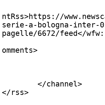
					<wf
ntRss>https://www.newsc
serie-a-bologna-inter-0
pagelle/6672/feed</wfw:
			<slash:comments>0</slash
omments>

			</item>
	</channel>

</rss>
