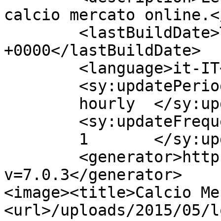
calcio mercato online.<
	<lastBuildDate>Tue, 27 Oct 2015 22:08:44 
+0000</lastBuildDate>

	<language>it-IT</language>

	<sy:updatePeriod>

	hourly	</sy:updatePeriod>

	<sy:updateFrequency>

	1	</sy:updateFrequency>

	<generator>https://wordpress.org/?
v=7.0.3</generator>

<image><title>Calcio Me
<url>/uploads/2015/05/l