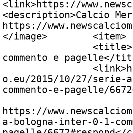
<link>https://www.newsc
<description>Calcio Mer
https://www.newscalciom
</image>	<item>

		<title>Serie A: Bologna-Inter 0-1, 
commento e pagelle</titl
		<link>https://www.newscalciomercat
o.eu/2015/10/27/serie-a
commento-e-pagelle/6672
					<co
https://www.newscalciom
a-bologna-inter-0-1-com
pagelle/6672#respond</c