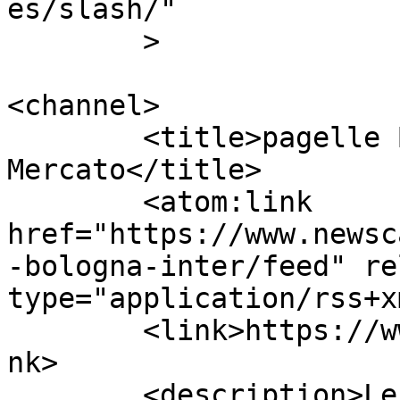
es/slash/"

	>

<channel>

	<title>pagelle Bologna-Inter | Calcio 
Mercato</title>

	<atom:link 
href="https://www.newsc
-bologna-inter/feed" re
type="application/rss+x
	<link>https://www.newscalciomercato.eu</li
nk>

	<description>Le migliori notizie sul 