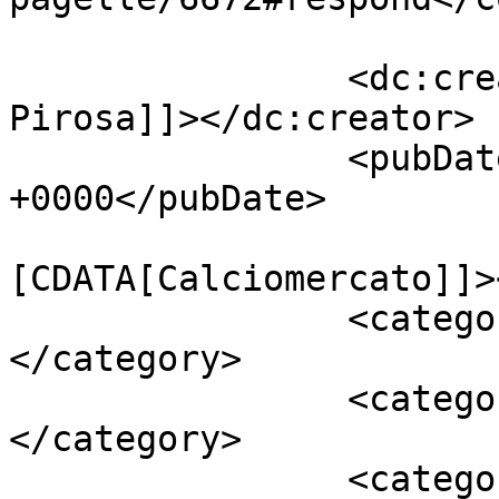
		<dc:creator><![CDATA[Giusy 
Pirosa]]></dc:creator>

		<pubDate>Tue, 27 Oct 2015 22:08:44 
+0000</pubDate>

				<catego
[CDATA[Calciomercato]]>
		<category><![CDATA[Serie A]]>
</category>

		<category><![CDATA[Bologna]]>
</category>

		<category><![CDATA[Inter]]>