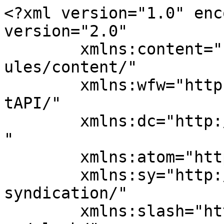
<?xml version="1.0" enc
version="2.0"

	xmlns:content="http://purl.org/rss/1.0/mod
ules/content/"

	xmlns:wfw="http://wellformedweb.org/Commen
tAPI/"

	xmlns:dc="http://purl.org/dc/elements/1.1/
"

	xmlns:atom="http://www.w3.org/2005/Atom"

	xmlns:sy="http://purl.org/rss/1.0/modules/
syndication/"

	xmlns:slash="http://purl.org/rss/1.0/modul