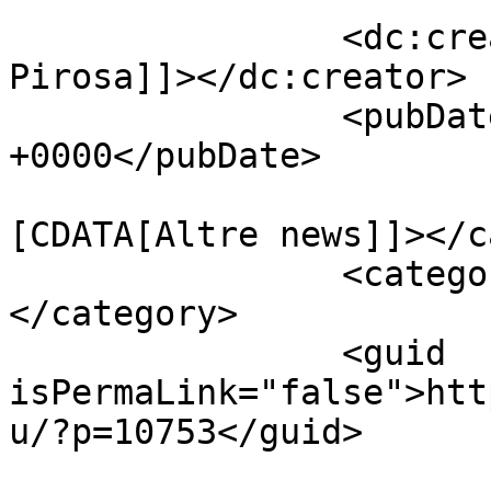
		<dc:creator><![CDATA[Giusy 
Pirosa]]></dc:creator>

		<pubDate>Sun, 27 May 2018 08:17:37 
+0000</pubDate>

				<catego
[CDATA[Altre news]]></c
		<category><![CDATA[New Calcio]]>
</category>

		<guid 
isPermaLink="false">htt
u/?p=10753</guid>
