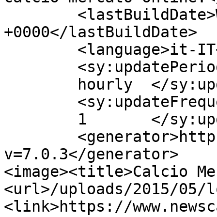
	<lastBuildDate>Wed, 23 May 2018 15:23:31 
+0000</lastBuildDate>

	<language>it-IT</language>

	<sy:updatePeriod>

	hourly	</sy:updatePeriod>

	<sy:updateFrequency>

	1	</sy:updateFrequency>

	<generator>https://wordpress.org/?
v=7.0.3</generator>

<image><title>Calcio Me
<url>/uploads/2015/05/l
<link>https://www.newsc