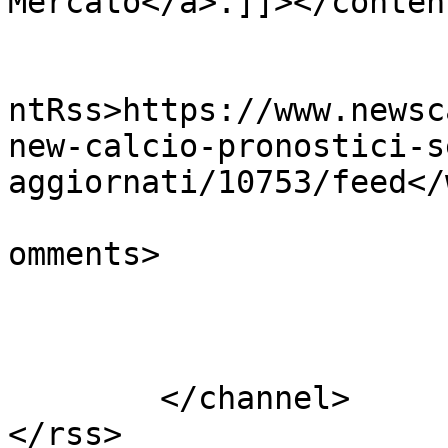
Mercato</a>.]]></conten
					<wf
ntRss>https://www.newsc
new-calcio-pronostici-s
aggiornati/10753/feed</
			<slash:comments>0</slash
omments>

			</item>
	</channel>

</rss>
