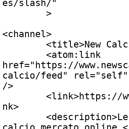
es/slash/"

	>

<channel>

	<title>New Calcio | Calcio Mercato</title>

	<atom:link 
href="https://www.newsc
calcio/feed" rel="self"
/>

	<link>https://www.newscalciomercato.eu</li
nk>

	<description>Le migliori notizie sul 
calcio mercato online.<