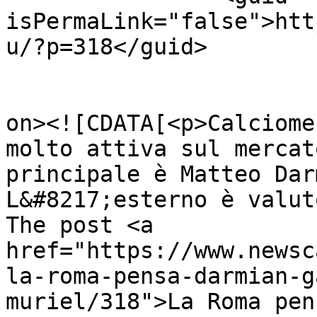
isPermaLink="false">htt
u/?p=318</guid>

					<de
on><![CDATA[<p>Calciome
molto attiva sul mercat
principale è Matteo Dar
L&#8217;esterno è valut
The post <a 
href="https://www.newsc
la-roma-pensa-darmian-g
muriel/318">La Roma pen