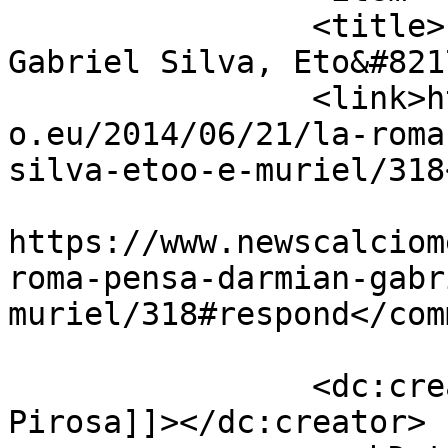
		<title>La Roma pensa a Darmian, 
Gabriel Silva, Eto&#821
		<link>https://www.newscalciomercat
o.eu/2014/06/21/la-roma
silva-etoo-e-muriel/318
					<co
https://www.newscalciom
roma-pensa-darmian-gabr
muriel/318#respond</com
		<dc:creator><![CDATA[Giusy 
Pirosa]]></dc:creator>
