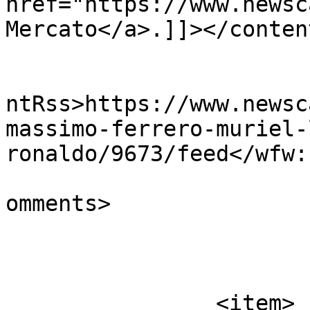
href="https://www.newsc
Mercato</a>.]]></conten
					<wf
ntRss>https://www.newsc
massimo-ferrero-muriel-
ronaldo/9673/feed</wfw:
			<slash:comments>0</slash
omments>

			</item>
		<item>
