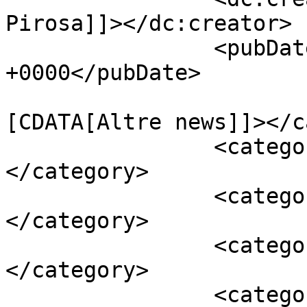
Pirosa]]></dc:creator>

		<pubDate>Mon, 07 Nov 2016 18:28:54 
+0000</pubDate>

				<catego
[CDATA[Altre news]]></c
		<category><![CDATA[Ferrero]]>
</category>

		<category><![CDATA[Muriel]]>
</category>

		<category><![CDATA[Praet]]>
</category>

		<category><![CDATA[Sampdoria]]>