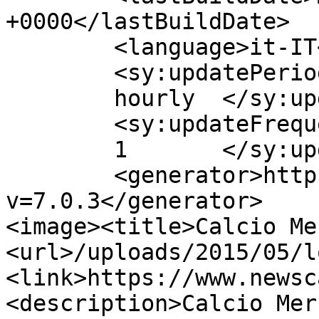
+0000</lastBuildDate>

	<language>it-IT</language>

	<sy:updatePeriod>

	hourly	</sy:updatePeriod>

	<sy:updateFrequency>

	1	</sy:updateFrequency>

	<generator>https://wordpress.org/?
v=7.0.3</generator>

<image><title>Calcio Me
<url>/uploads/2015/05/l
<link>https://www.newsc
<description>Calcio Mer