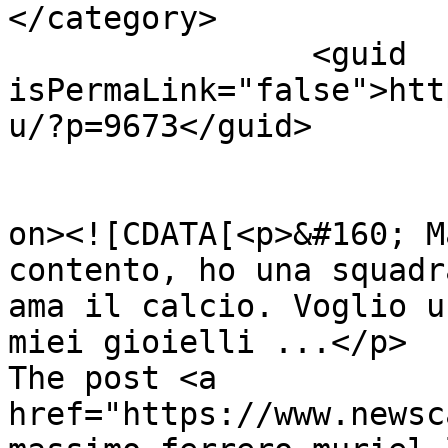
</category>

		<guid 
isPermaLink="false">htt
u/?p=9673</guid>

					<de
on><![CDATA[<p>&#160; M
contento, ho una squadr
ama il calcio. Voglio u
miei gioielli ...</p>

The post <a 
href="https://www.newsc