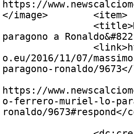
https://www.newscalciom
</image>	<item>

		<title>Massimo Ferrero: “Muriel lo 
paragono a Ronaldo&#822
		<link>https://www.newscalciomercat
o.eu/2016/11/07/massimo
paragono-ronaldo/9673</
					<co
https://www.newscalciom
o-ferrero-muriel-lo-par
ronaldo/9673#respond</c
		<dc:creator><![CDATA[Giusy 