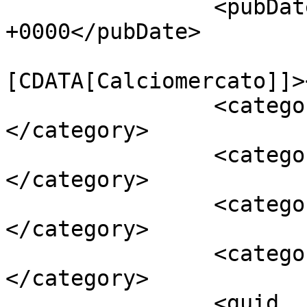
		<pubDate>Sat, 21 Jun 2014 23:22:47 
+0000</pubDate>

				<catego
[CDATA[Calciomercato]]>
		<category><![CDATA[Darmian]]>
</category>

		<category><![CDATA[Eto'o]]>
</category>

		<category><![CDATA[Muriel]]>
</category>

		<category><![CDATA[Roma]]>
</category>

		<guid 