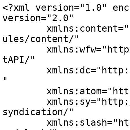
<?xml version="1.0" enc
version="2.0"

	xmlns:content="http://purl.org/rss/1.0/mod
ules/content/"

	xmlns:wfw="http://wellformedweb.org/Commen
tAPI/"

	xmlns:dc="http://purl.org/dc/elements/1.1/
"

	xmlns:atom="http://www.w3.org/2005/Atom"

	xmlns:sy="http://purl.org/rss/1.0/modules/
syndication/"

	xmlns:slash="http://purl.org/rss/1.0/modul