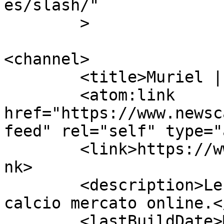
es/slash/"

	>

<channel>

	<title>Muriel | Calcio Mercato</title>

	<atom:link 
href="https://www.newsc
feed" rel="self" type="
	<link>https://www.newscalciomercato.eu</li
nk>

	<description>Le migliori notizie sul 
calcio mercato online.<
	<lastBuildDate>Mon, 07 Nov 2016 18:28:54 