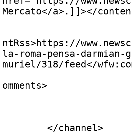
href="https://www.newsc
Mercato</a>.]]></conten
					<wf
ntRss>https://www.newsc
la-roma-pensa-darmian-g
muriel/318/feed</wfw:co
			<slash:comments>0</slash
omments>

			</item>
	</channel>
