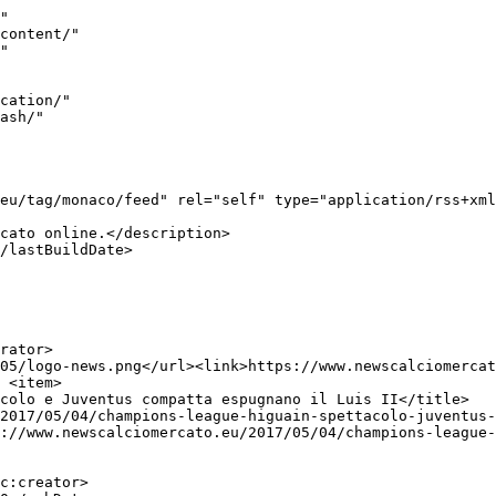
e la Vecchia Signora cercherà di espugnare il difficile Estádio do Dragão, il fortino del Porto</h2>
<p>Domani 22 febbraio 2017 scenderanno in campo due squadre molto interessanti