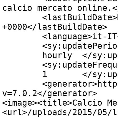
calcio mercato online.<
	<lastBuildDate>Mon, 18 Jan 2016 15:08:20 
+0000</lastBuildDate>

	<language>it-IT</language>

	<sy:updatePeriod>

	hourly	</sy:updatePeriod>

	<sy:updateFrequency>

	1	</sy:updateFrequency>

	<generator>https://wordpress.org/?
v=7.0.2</generator>

<image><title>Calcio Me
<url>/uploads/2015/05/l