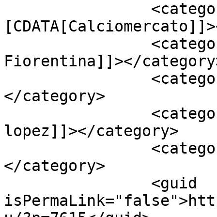
		<category><!
[CDATA[Calciomercato]]>
		<category><![CDATA[calciomercato 
Fiorentina]]></category>
		<category><![CDATA[Fiorentina]]>
</category>

		<category><![CDATA[lisandro 
lopez]]></category>

		<category><![CDATA[Mauro Zarate]]>
</category>

		<guid 
isPermaLink="false">htt