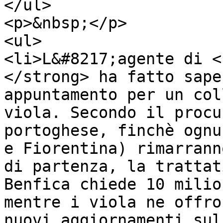
</ul>

<p>&nbsp;</p>

<ul>

<li>L&#8217;agente di <
</strong> ha fatto sape
appuntamento per un col
viola. Secondo il procu
portoghese, finchè ognu
e Fiorentina) rimarrann
di partenza, la trattat
Benfica chiede 10 milio
mentre i viola ne offro
nuovi aggiornamenti sul