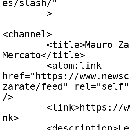
es/slash/"

	>

<channel>

	<title>Mauro Zarate | Calcio 
Mercato</title>

	<atom:link 
href="https://www.newsc
zarate/feed" rel="self"
/>

	<link>https://www.newscalciomercato.eu</li
nk>

	<description>Le migliori notizie sul 