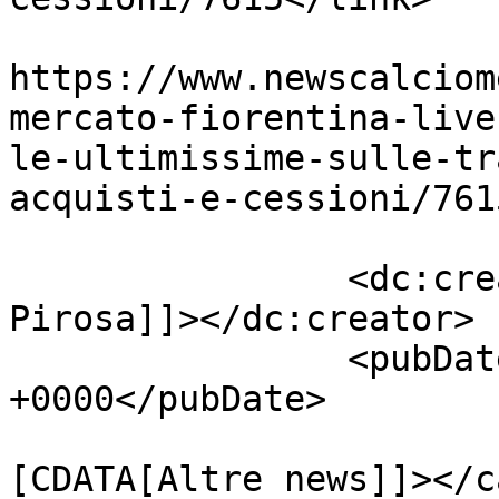
					<co
https://www.newscalciom
mercato-fiorentina-live
le-ultimissime-sulle-tr
acquisti-e-cessioni/761
		<dc:creator><![CDATA[Giusy 
Pirosa]]></dc:creator>

		<pubDate>Mon, 18 Jan 2016 15:08:20 
+0000</pubDate>

				<catego
[CDATA[Altre news]]></c