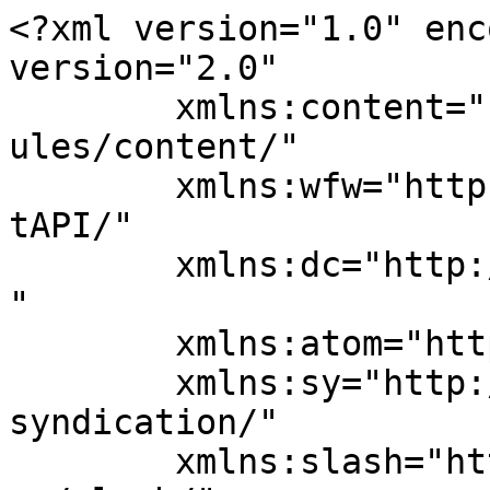
<?xml version="1.0" enc
version="2.0"

	xmlns:content="http://purl.org/rss/1.0/mod
ules/content/"

	xmlns:wfw="http://wellformedweb.org/Commen
tAPI/"

	xmlns:dc="http://purl.org/dc/elements/1.1/
"

	xmlns:atom="http://www.w3.org/2005/Atom"

	xmlns:sy="http://purl.org/rss/1.0/modules/
syndication/"

	xmlns:slash="http://purl.org/rss/1.0/modul