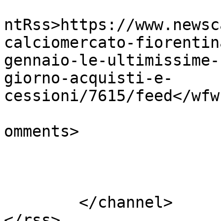
					<wf
ntRss>https://www.newsc
calciomercato-fiorentin
gennaio-le-ultimissime-
giorno-acquisti-e-
cessioni/7615/feed</wfw
			<slash:comments>0</slash
omments>

			</item>
	</channel>

</rss>
