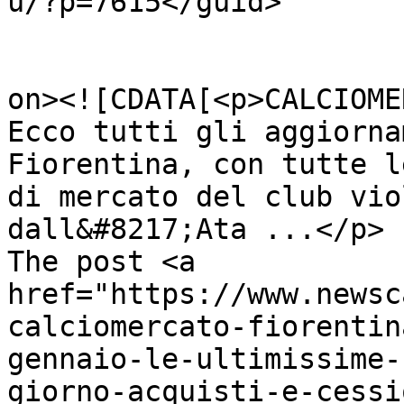
u/?p=7615</guid>

					<de
on><![CDATA[<p>CALCIOME
Ecco tutti gli aggiorna
Fiorentina, con tutte l
di mercato del club vio
dall&#8217;Ata ...</p>

The post <a 
href="https://www.newsc
calciomercato-fiorentin
gennaio-le-ultimissime-
giorno-acquisti-e-cessi