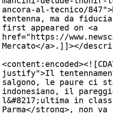
mancini-delude-thohir-t
ancora-al-tecnico/847">
tentenna, ma da fiducia
first appeared on <a 
href="https://www.newsc
Mercato</a>.]]></descri
<content:encoded><![CDA
justify">Il tentennamen
salgono, le paure ci st
indonesiano, il pareggi
l&#8217;ultima in class
Parma</strong>, non va 