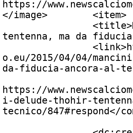
https://www.newscalciom
</image>	<item>

		<title>Mancini delude, Thohir 
tentenna, ma da fiducia
		<link>https://www.newscalciomercat
o.eu/2015/04/04/mancini
da-fiducia-ancora-al-te
					<co
https://www.newscalciom
i-delude-thohir-tentenn
tecnico/847#respond</co
		<dc:creator><![CDATA[Giusy 