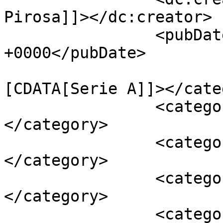
Pirosa]]></dc:creator>

		<pubDate>Sat, 04 Apr 2015 18:08:01 
+0000</pubDate>

				<catego
[CDATA[Serie A]]></cate
		<category><![CDATA[fiducia]]>
</category>

		<category><![CDATA[Inter]]>
</category>

		<category><![CDATA[Mancini]]>
</category>

		<category><![CDATA[Thohir]]>