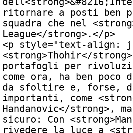
dell<strong>&#8216;Inte
ritornare a posti ben p
squadra che nel <strong
League</strong>.</p>

<p style="text-align: j
<strong>Thohir</strong>
portafogli per rivoluzi
come ora, ha ben poco d
da sfoltire e, forse, d
importanti, come <stron
Handanovic</strong>, ma
sicuro: Con <strong>Man
rivedere la luce a <str