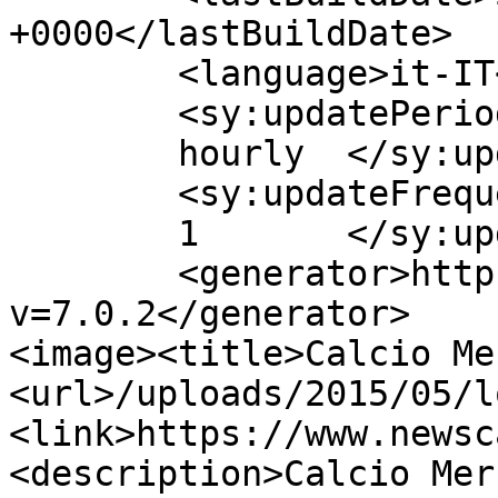
+0000</lastBuildDate>

	<language>it-IT</language>

	<sy:updatePeriod>

	hourly	</sy:updatePeriod>

	<sy:updateFrequency>

	1	</sy:updateFrequency>

	<generator>https://wordpress.org/?
v=7.0.2</generator>

<image><title>Calcio Me
<url>/uploads/2015/05/l
<link>https://www.newsc
<description>Calcio Mer