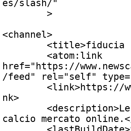
es/slash/"

	>

<channel>

	<title>fiducia | Calcio Mercato</title>

	<atom:link 
href="https://www.newsc
/feed" rel="self" type=
	<link>https://www.newscalciomercato.eu</li
nk>

	<description>Le migliori notizie sul 
calcio mercato online.<
	<lastBuildDate>Sat, 04 Apr 2015 18:08:01 