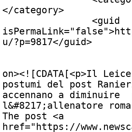
</category>

		<guid 
isPermaLink="false">htt
u/?p=9817</guid>

					<de
on><![CDATA[<p>Il Leice
postumi del post Ranier
accennano a diminuire  
l&#8217;allenatore roma
The post <a 
href="https://www.newsc