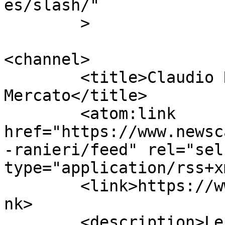
es/slash/"

	>

<channel>

	<title>Claudio Ranieri | Calcio 
Mercato</title>

	<atom:link 
href="https://www.newsc
-ranieri/feed" rel="self
type="application/rss+x
	<link>https://www.newscalciomercato.eu</li
nk>

	<description>Le migliori notizie sul 