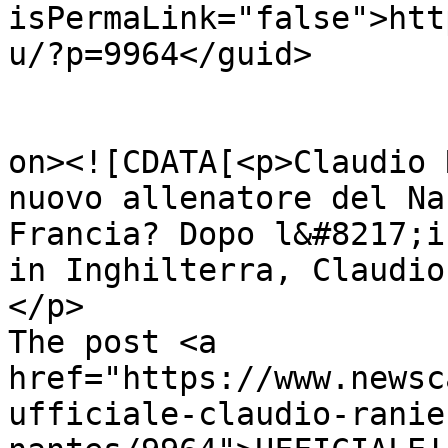
isPermaLink="false">htt
u/?p=9964</guid>

					<de
on><![CDATA[<p>Claudio 
nuovo allenatore del Na
Francia? Dopo l&#8217;i
in Inghilterra, Claudio
</p>

The post <a 
href="https://www.newsc
ufficiale-claudio-ranie