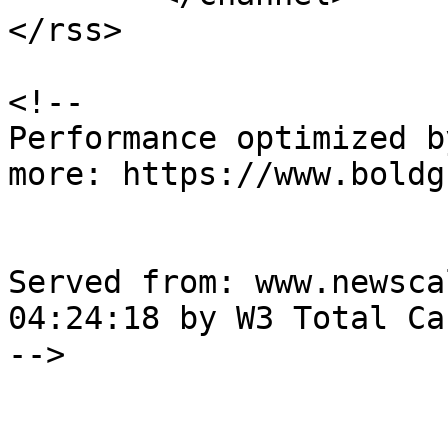
</rss>

<!--

Performance optimized b
more: https://www.boldg
Served from: www.newsca
04:24:18 by W3 Total Cac
-->