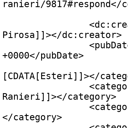
ranieri/9817#respond</c
		<dc:creator><![CDATA[Giusy 
Pirosa]]></dc:creator>

		<pubDate>Wed, 22 Mar 2017 09:30:27 
+0000</pubDate>

				<catego
[CDATA[Esteri]]></catego
		<category><![CDATA[Claudio 
Ranieri]]></category>

		<category><![CDATA[leicester]]>
</category>

		<category><![CDATA[post Ranieri]]>