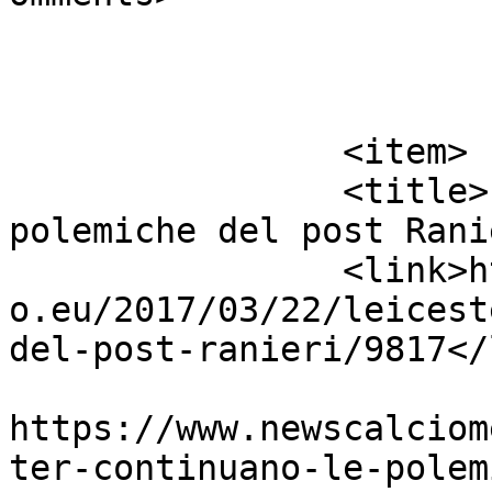
			</item>
		<item>

		<title>Leicester: continuano le 
polemiche del post Rani
		<link>https://www.newscalciomercat
o.eu/2017/03/22/leicest
del-post-ranieri/9817</
					<co
https://www.newscalciom
ter-continuano-le-polem