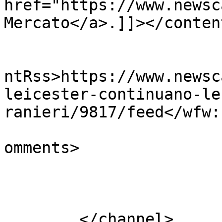
href="https://www.newsc
Mercato</a>.]]></conten
					<wf
ntRss>https://www.newsc
leicester-continuano-le
ranieri/9817/feed</wfw:
			<slash:comments>0</slash
omments>

			</item>
	</channel>
