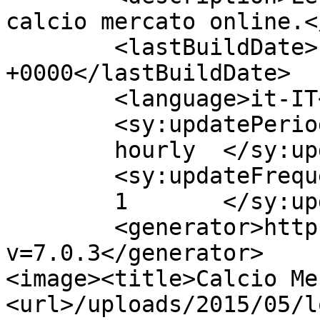
calcio mercato online.<
	<lastBuildDate>Fri, 16 Jun 2017 07:34:34 
+0000</lastBuildDate>

	<language>it-IT</language>

	<sy:updatePeriod>

	hourly	</sy:updatePeriod>

	<sy:updateFrequency>

	1	</sy:updateFrequency>

	<generator>https://wordpress.org/?
v=7.0.3</generator>

<image><title>Calcio Me
<url>/uploads/2015/05/l