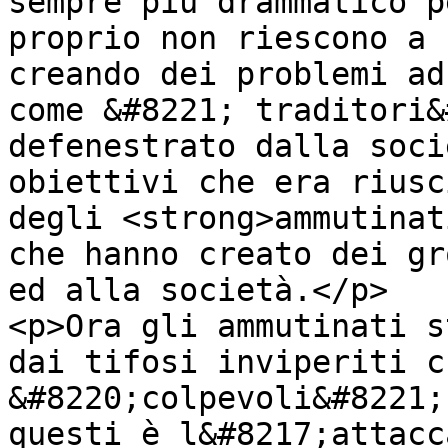
sempre più drammatico p
proprio non riescono a 
creando dei problemi ad
come &#8221; traditori&
defenestrato dalla soci
obiettivi che era riusc
degli <strong>ammutinat
che hanno creato dei gr
ed alla società.</p>

<p>Ora gli ammutinati s
dai tifosi inviperiti c
&#8220;colpevoli&#8221;
questi è l&#8217;attacc