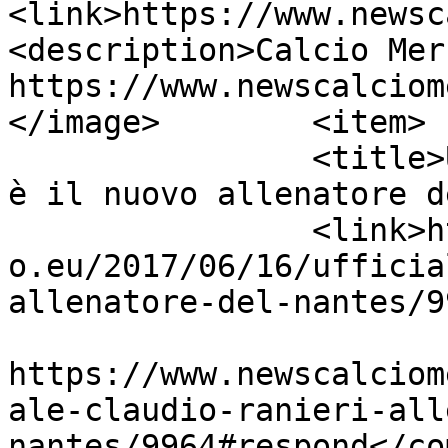
<link>https://www.newsc
<description>Calcio Mer
https://www.newscalciom
</image>	<item>

		<title>UFFICIALE! Claudio Ranieri 
è il nuovo allenatore d
		<link>https://www.newscalciomercat
o.eu/2017/06/16/ufficia
allenatore-del-nantes/9
					<co
https://www.newscalciom
ale-claudio-ranieri-all
nantes/9964#respond</co