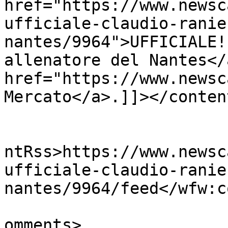
href="https://www.newsc
ufficiale-claudio-ranie
nantes/9964">UFFICIALE!
allenatore del Nantes</
href="https://www.newsc
Mercato</a>.]]></conten
					<wf
ntRss>https://www.newsc
ufficiale-claudio-ranie
nantes/9964/feed</wfw:c
			<slash:comments>0</slash
omments>
