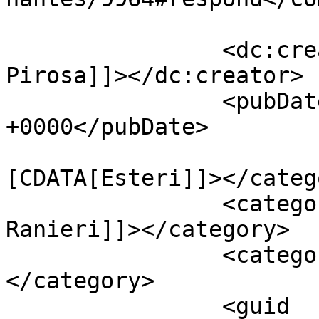
		<dc:creator><![CDATA[Giusy 
Pirosa]]></dc:creator>

		<pubDate>Fri, 16 Jun 2017 07:34:34 
+0000</pubDate>

				<catego
[CDATA[Esteri]]></catego
		<category><![CDATA[Claudio 
Ranieri]]></category>

		<category><![CDATA[Nantes]]>
</category>

		<guid 