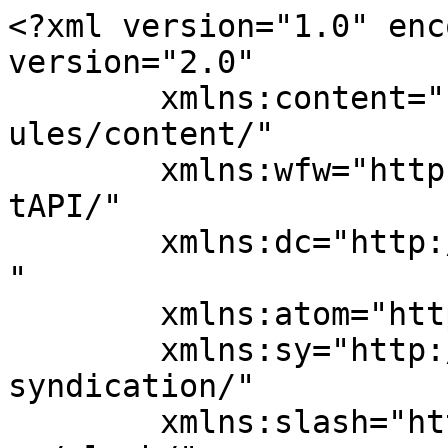
<?xml version="1.0" enc
version="2.0"

	xmlns:content="http://purl.org/rss/1.0/mod
ules/content/"

	xmlns:wfw="http://wellformedweb.org/Commen
tAPI/"

	xmlns:dc="http://purl.org/dc/elements/1.1/
"

	xmlns:atom="http://www.w3.org/2005/Atom"

	xmlns:sy="http://purl.org/rss/1.0/modules/
syndication/"

	xmlns:slash="http://purl.org/rss/1.0/modul