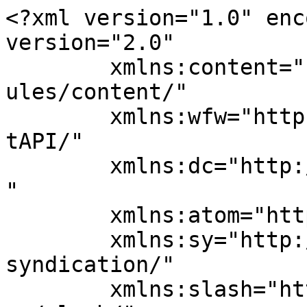
<?xml version="1.0" enc
version="2.0"

	xmlns:content="http://purl.org/rss/1.0/mod
ules/content/"

	xmlns:wfw="http://wellformedweb.org/Commen
tAPI/"

	xmlns:dc="http://purl.org/dc/elements/1.1/
"

	xmlns:atom="http://www.w3.org/2005/Atom"

	xmlns:sy="http://purl.org/rss/1.0/modules/
syndication/"

	xmlns:slash="http://purl.org/rss/1.0/modul