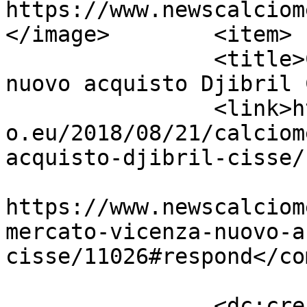
https://www.newscalciom
</image>	<item>

		<title>Calciomercato Vicenza: 
nuovo acquisto Djibril 
		<link>https://www.newscalciomercat
o.eu/2018/08/21/calciom
acquisto-djibril-cisse/
					<co
https://www.newscalciom
mercato-vicenza-nuovo-a
cisse/11026#respond</co
		<dc:creator><![CDATA[Giusy 