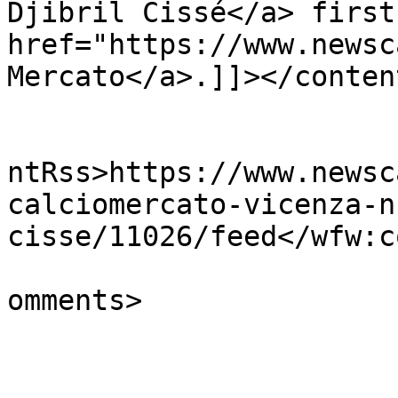
Djibril Cissé</a> first
href="https://www.newsc
Mercato</a>.]]></conten
					<wf
ntRss>https://www.newsc
calciomercato-vicenza-n
cisse/11026/feed</wfw:c
			<slash:comments>0</slash
omments>

			</item>