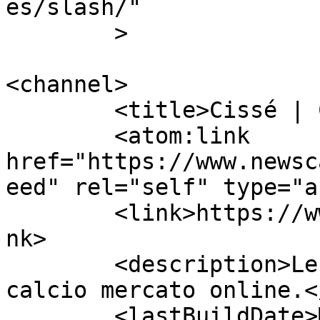
es/slash/"

	>

<channel>

	<title>Cissé | Calcio Mercato</title>

	<atom:link 
href="https://www.newsc
eed" rel="self" type="a
	<link>https://www.newscalciomercato.eu</li
nk>

	<description>Le migliori notizie sul 
calcio mercato online.<
	<lastBuildDate>Mon, 20 Aug 2018 16:33:47 