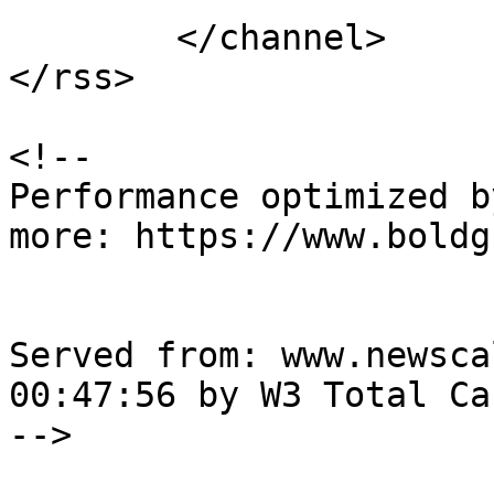
	</channel>

</rss>

<!--

Performance optimized b
more: https://www.boldg
Served from: www.newsca
00:47:56 by W3 Total Cac
-->