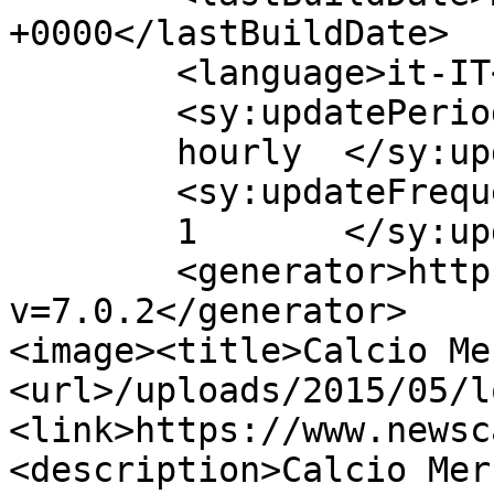
+0000</lastBuildDate>

	<language>it-IT</language>

	<sy:updatePeriod>

	hourly	</sy:updatePeriod>

	<sy:updateFrequency>

	1	</sy:updateFrequency>

	<generator>https://wordpress.org/?
v=7.0.2</generator>

<image><title>Calcio Me
<url>/uploads/2015/05/l
<link>https://www.newsc
<description>Calcio Mer