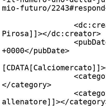
mio-futuro/2243#respond
		<dc:creator><![CDATA[Giusy 
Pirosa]]></dc:creator>

		<pubDate>Mon, 04 May 2015 15:16:02 
+0000</pubDate>

				<catego
[CDATA[Calciomercato]]>
		<category><![CDATA[Buffon]]>
</category>

		<category><![CDATA[Buffon 
allenatore]]></category>