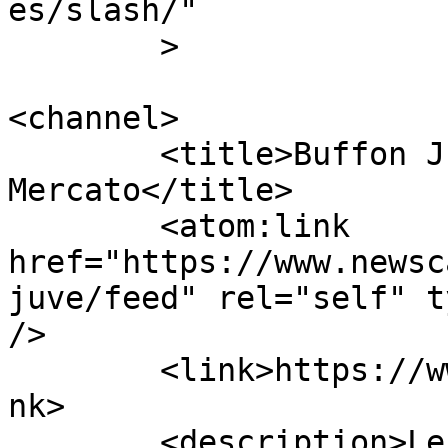
es/slash/"

	>

<channel>

	<title>Buffon Juve | Calcio 
Mercato</title>

	<atom:link 
href="https://www.newsc
juve/feed" rel="self" t
/>

	<link>https://www.newscalciomercato.eu</li
nk>

	<description>Le migliori notizie sul 