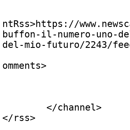
					<wf
ntRss>https://www.newsc
buffon-il-numero-uno-de
del-mio-futuro/2243/fee
			<slash:comments>0</slash
omments>

			</item>
	</channel>

</rss>
