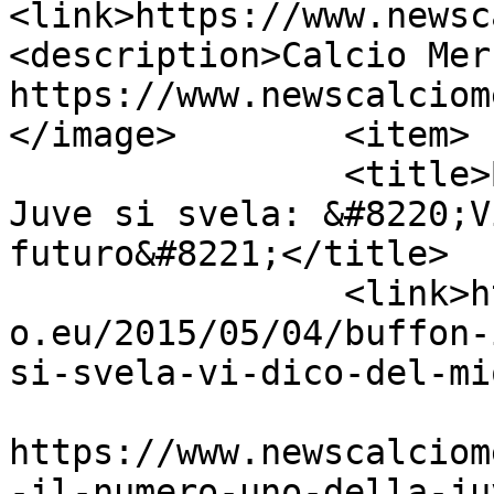
<link>https://www.newsc
<description>Calcio Mer
https://www.newscalciom
</image>	<item>

		<title>Buffon, il numero uno della 
Juve si svela: &#8220;V
futuro&#8221;</title>

		<link>https://www.newscalciomercat
o.eu/2015/05/04/buffon-
si-svela-vi-dico-del-mi
					<co
https://www.newscalciom
-il-numero-uno-della-ju