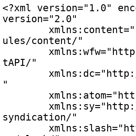
<?xml version="1.0" enc
version="2.0"

	xmlns:content="http://purl.org/rss/1.0/mod
ules/content/"

	xmlns:wfw="http://wellformedweb.org/Commen
tAPI/"

	xmlns:dc="http://purl.org/dc/elements/1.1/
"

	xmlns:atom="http://www.w3.org/2005/Atom"

	xmlns:sy="http://purl.org/rss/1.0/modules/
syndication/"

	xmlns:slash="http://purl.org/rss/1.0/modul