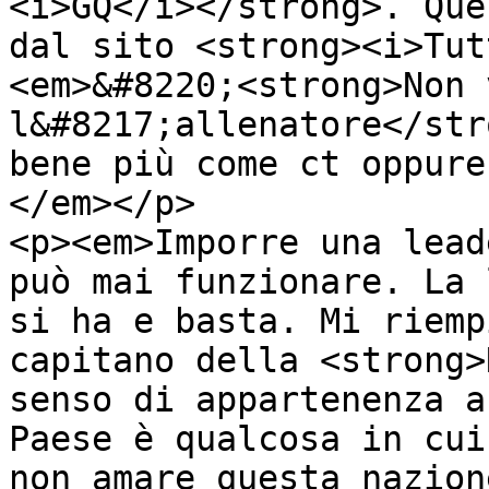
<i>GQ</i></strong>. Que
dal sito <strong><i>Tut
<em>&#8220;<strong>Non 
l&#8217;allenatore</str
bene più come ct oppure
</em></p>

<p><em>Imporre una lead
può mai funzionare. La 
si ha e basta. Mi riemp
capitano della <strong>
senso di appartenenza a
Paese è qualcosa in cui
non amare questa nazion