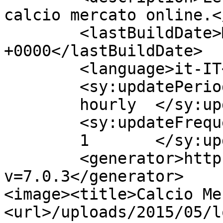
calcio mercato online.<
	<lastBuildDate>Mon, 04 May 2015 15:16:02 
+0000</lastBuildDate>

	<language>it-IT</language>

	<sy:updatePeriod>

	hourly	</sy:updatePeriod>

	<sy:updateFrequency>

	1	</sy:updateFrequency>

	<generator>https://wordpress.org/?
v=7.0.3</generator>

<image><title>Calcio Me
<url>/uploads/2015/05/l