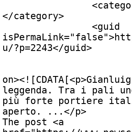
		<category><![CDATA[Buffon Juve]]>
</category>

		<guid 
isPermaLink="false">htt
u/?p=2243</guid>

					<de
on><![CDATA[<p>Gianluig
leggenda. Tra i pali un
più forte portiere ital
aperto. ...</p>

The post <a 