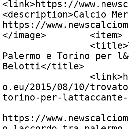
<link>https://www.newsc
<description>Calcio Mer
https://www.newscalciom
</image>	<item>

		<title>Trovato l&#8217;accordo tra 
Palermo e Torino per l&
Belotti</title>

		<link>https://www.newscalciomercat
o.eu/2015/08/10/trovato
torino-per-lattaccante-
					<co
https://www.newscalciom
o-laccordo-tra-palermo-