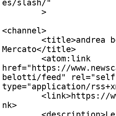
es/slash/"

	>

<channel>

	<title>andrea belotti | Calcio 
Mercato</title>

	<atom:link 
href="https://www.newsc
belotti/feed" rel="self"
type="application/rss+x
	<link>https://www.newscalciomercato.eu</li
nk>

	<description>Le migliori notizie sul 