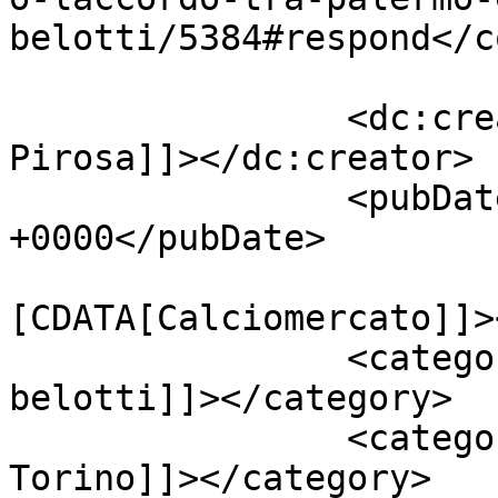
belotti/5384#respond</c
		<dc:creator><![CDATA[Giusy 
Pirosa]]></dc:creator>

		<pubDate>Mon, 10 Aug 2015 20:43:06 
+0000</pubDate>

				<catego
[CDATA[Calciomercato]]>
		<category><![CDATA[andrea 
belotti]]></category>

		<category><![CDATA[Calciomercato 
Torino]]></category>
