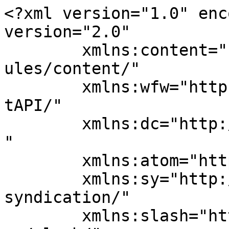
<?xml version="1.0" enc
version="2.0"

	xmlns:content="http://purl.org/rss/1.0/mod
ules/content/"

	xmlns:wfw="http://wellformedweb.org/Commen
tAPI/"

	xmlns:dc="http://purl.org/dc/elements/1.1/
"

	xmlns:atom="http://www.w3.org/2005/Atom"

	xmlns:sy="http://purl.org/rss/1.0/modules/
syndication/"

	xmlns:slash="http://purl.org/rss/1.0/modul