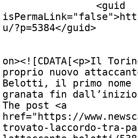
		<guid 
isPermaLink="false">htt
u/?p=5384</guid>

					<de
on><![CDATA[<p>Il Torin
proprio nuovo attaccant
Belotti, il primo nome 
granata fin dall’inizio
The post <a 
href="https://www.newsc
trovato-laccordo-tra-pa