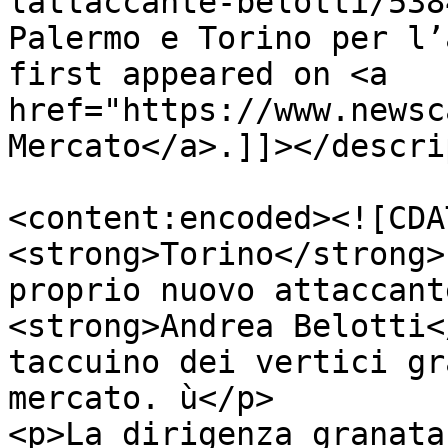
lattaccante-belotti/538
Palermo e Torino per l’
first appeared on <a 
href="https://www.newsc
Mercato</a>.]]></descri
<content:encoded><![CDA
<strong>Torino</strong>
proprio nuovo attaccant
<strong>Andrea Belotti<
taccuino dei vertici gr
mercato. ù</p>

<p>La dirigenza granata