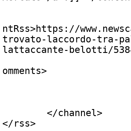
					<wf
ntRss>https://www.newsc
trovato-laccordo-tra-pa
lattaccante-belotti/538
			<slash:comments>0</slash
omments>

			</item>
	</channel>

</rss>
