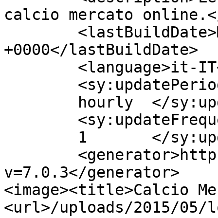
calcio mercato online.<
	<lastBuildDate>Mon, 10 Aug 2015 20:43:06 
+0000</lastBuildDate>

	<language>it-IT</language>

	<sy:updatePeriod>

	hourly	</sy:updatePeriod>

	<sy:updateFrequency>

	1	</sy:updateFrequency>

	<generator>https://wordpress.org/?
v=7.0.3</generator>

<image><title>Calcio Me
<url>/uploads/2015/05/l