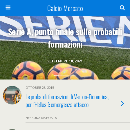
Calcio Mercato
Serie A, punto finale sulle probabili
formazioni
SETTEMBRE 10, 2021
OTTOBRE 28, 2015
Le probabili formazioni di Verona-Fiorentina,
per l’Hellas è emergenza attacco
NESSUNA RISPOSTA