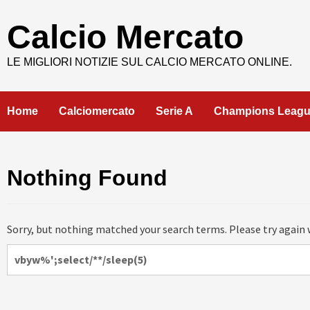
Skip
to
Calcio Mercato
content
LE MIGLIORI NOTIZIE SUL CALCIO MERCATO ONLINE.
Home
Calciomercato
Serie A
Champions Leag
Nothing Found
Sorry, but nothing matched your search terms. Please try again 
Ricerca
per: