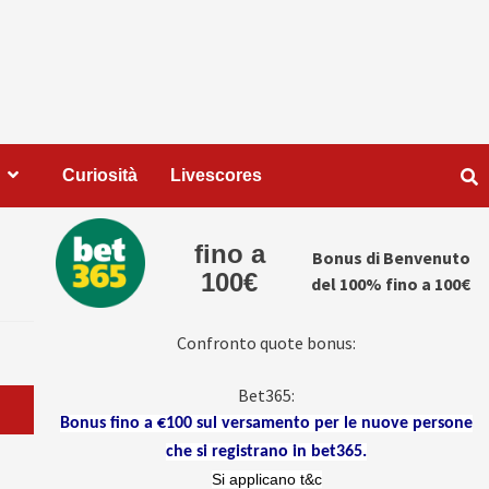
Curiosità
Livescores
fino a
Bonus di Benvenuto
100€
del 100% fino a 100€
Confronto quote bonus:
Bet365:
Bonus fino a €100 sul versamento per le nuove persone
che si registrano in bet365.
Si applicano t&c