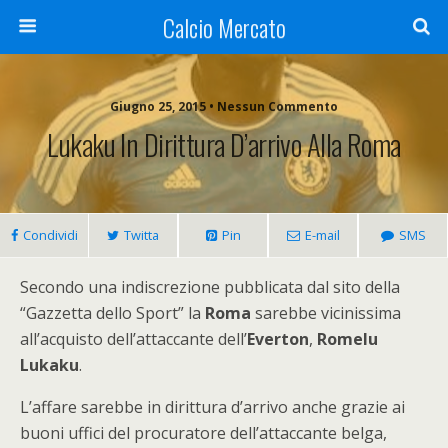
Calcio Mercato
Giugno 25, 2015 • Nessun Commento
Lukaku In Dirittura D’arrivo Alla Roma
Condividi
Twitta
Pin
E-mail
SMS
Secondo una indiscrezione pubblicata dal sito della
“Gazzetta dello Sport” la
Roma
sarebbe vicinissima
all’acquisto dell’attaccante dell’
Everton
,
Romelu
Lukaku
.
L’affare sarebbe in dirittura d’arrivo anche grazie ai
buoni uffici del procuratore dell’attaccante belga,